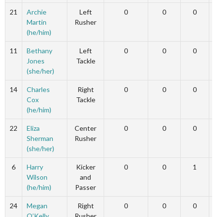
21
Archie
Left
0
0
0
Martin
Rusher
(he/him)
11
Bethany
Left
0
0
0
Jones
Tackle
(she/her)
14
Charles
Right
0
0
0
Cox
Tackle
(he/him)
22
Eliza
Center
0
0
0
Sherman
Rusher
(she/her)
6
Harry
Kicker
0
0
1
Wilson
and
(he/him)
Passer
24
Megan
Right
0
0
0
O’Kelly
Rusher