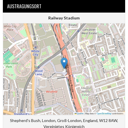
AUSTRAGUNGSORT
Railway Stadium
Leaflet
|
Map data ©
OpenStreetMap
contributors
Shepherd's Bush, London, Groß-London, England, W12 8AW,
Vereinigtes Königreich