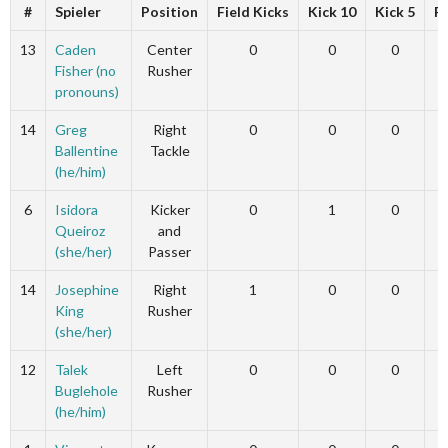
#
Spieler
Position
Field Kicks
Kick 10
Kick 5
F
13
Caden
Center
0
0
0
Fisher (no
Rusher
pronouns)
14
Greg
Right
0
0
0
Ballentine
Tackle
(he/him)
6
Isidora
Kicker
0
1
0
Queiroz
and
(she/her)
Passer
14
Josephine
Right
1
0
0
King
Rusher
(she/her)
12
Talek
Left
0
0
0
Buglehole
Rusher
(he/him)