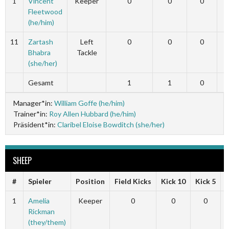
1
Vincent
Keeper
0
0
0
Fleetwood
(he/him)
11
Zartash
Left
0
0
0
Bhabra
Tackle
(she/her)
Gesamt
1
1
0
Manager*in:
William Goffe (he/him)
Trainer*in:
Roy Allen Hubbard (he/him)
Präsident*in:
Claribel Eloise Bowditch (she/her)
SHEEP
#
Spieler
Position
Field Kicks
Kick 10
Kick 5
1
Amelia
Keeper
0
0
0
Rickman
(they/them)