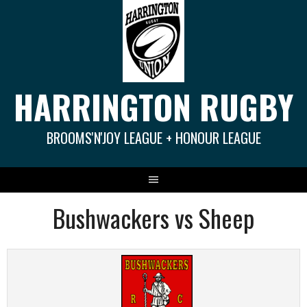
Springe
zum
Inhalt
HARRINGTON RUGBY
BROOMS'N'JOY LEAGUE + HONOUR LEAGUE
Bushwackers vs Sheep