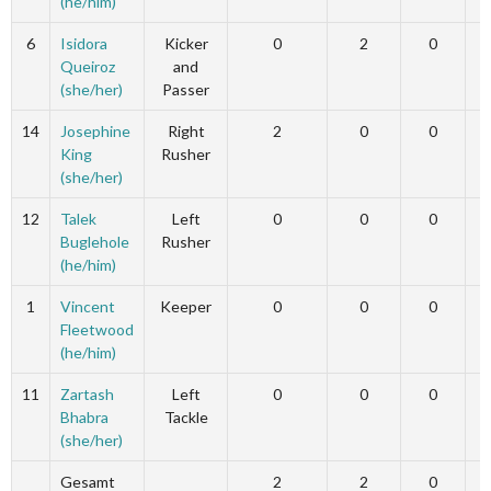
(he/him)
6
Isidora
Kicker
0
2
0
Queiroz
and
(she/her)
Passer
14
Josephine
Right
2
0
0
King
Rusher
(she/her)
12
Talek
Left
0
0
0
Buglehole
Rusher
(he/him)
1
Vincent
Keeper
0
0
0
Fleetwood
(he/him)
11
Zartash
Left
0
0
0
Bhabra
Tackle
(she/her)
Gesamt
2
2
0