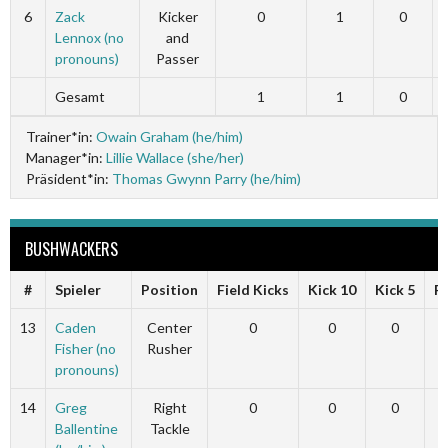
6
Zack
Kicker
0
1
0
Lennox (no
and
pronouns)
Passer
Gesamt
1
1
0
Trainer*in:
Owain Graham (he/him)
Manager*in:
Lillie Wallace (she/her)
Präsident*in:
Thomas Gwynn Parry (he/him)
BUSHWACKERS
#
Spieler
Position
Field Kicks
Kick 10
Kick 5
F
13
Caden
Center
0
0
0
Fisher (no
Rusher
pronouns)
14
Greg
Right
0
0
0
Ballentine
Tackle