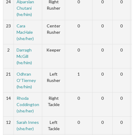
24
Alparslan
Right
0
0
0
Chutani
Rusher
(he/him)
23
Cara
Center
0
0
0
MacHale
Rusher
(she/her)
2
Darragh
Keeper
0
0
0
McGill
(he/him)
21
Odhran
Left
1
0
0
O’Tierney
Rusher
(he/him)
14
Rhoda
Right
0
0
0
Coddington
Tackle
(she/her)
12
Sarah Innes
Left
0
0
0
(she/her)
Tackle