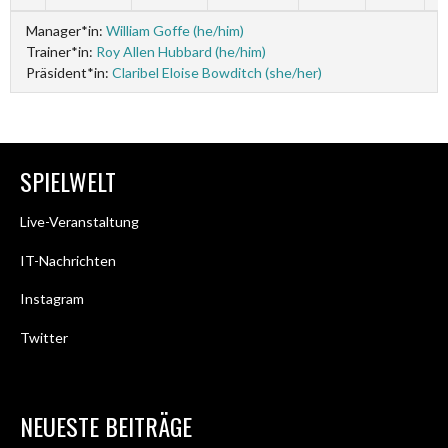
Manager*in:
William Goffe (he/him)
Trainer*in:
Roy Allen Hubbard (he/him)
Präsident*in:
Claribel Eloise Bowditch (she/her)
SPIELWELT
Live-Veranstaltung
IT-Nachrichten
Instagram
Twitter
NEUESTE BEITRÄGE