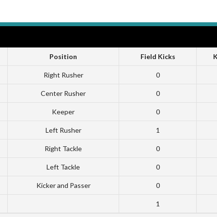
Position
Field Kicks
K
Right Rusher
0
Center Rusher
0
Keeper
0
Left Rusher
1
Right Tackle
0
Left Tackle
0
Kicker and Passer
0
1