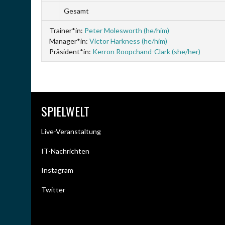
Gesamt
Trainer*in:
Peter Molesworth (he/him)
Manager*in:
Victor Harkness (he/him)
Präsident*in:
Kerron Roopchand-Clark (she/her)
SPIELWELT
Live-Veranstaltung
IT-Nachrichten
Instagram
Twitter