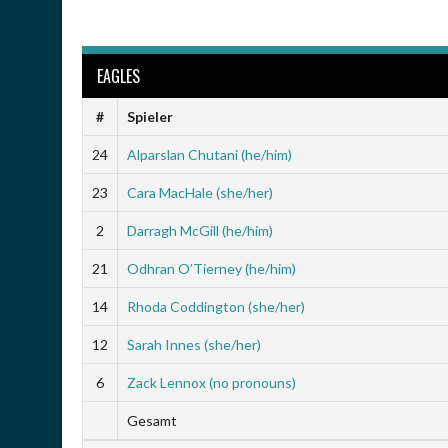
EAGLES
#
Spieler
24
Alparslan Chutani (he/him)
23
Cara MacHale (she/her)
2
Darragh McGill (he/him)
21
Odhran O’Tierney (he/him)
14
Rhoda Coddington (she/her)
12
Sarah Innes (she/her)
6
Zack Lennox (no pronouns)
Gesamt