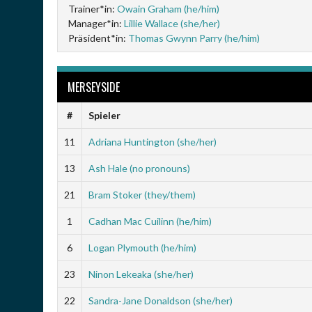
Trainer*in:
Owain Graham (he/him)
Manager*in:
Lillie Wallace (she/her)
Präsident*in:
Thomas Gwynn Parry (he/him)
MERSEYSIDE
#
Spieler
11
Adriana Huntington (she/her)
13
Ash Hale (no pronouns)
21
Bram Stoker (they/them)
1
Cadhan Mac Cuilinn (he/him)
6
Logan Plymouth (he/him)
23
Ninon Lekeaka (she/her)
22
Sandra-Jane Donaldson (she/her)