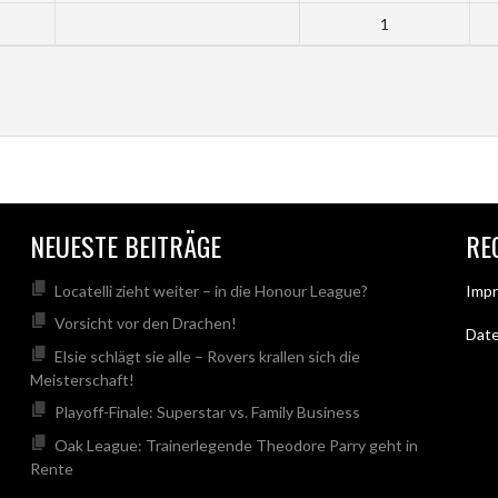
1
NEUESTE BEITRÄGE
RE
Locatelli zieht weiter – in die Honour League?
Imp
Vorsicht vor den Drachen!
Dat
Elsie schlägt sie alle – Rovers krallen sich die
Meisterschaft!
Playoff-Finale: Superstar vs. Family Business
Oak League: Trainerlegende Theodore Parry geht in
Rente