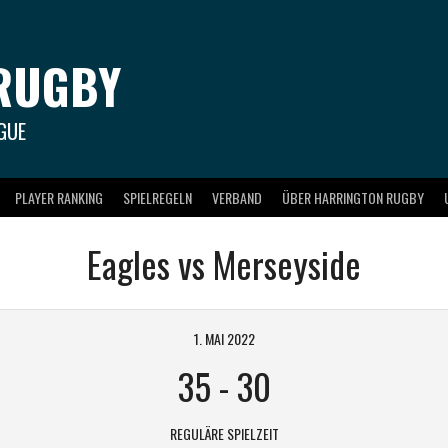
RUGBY
GUE
PLAYER RANKING
SPIELREGELN
VERBAND
ÜBER HARRINGTON RUGBY
Eagles vs Merseyside
1. MAI 2022
35
-
30
REGULÄRE SPIELZEIT