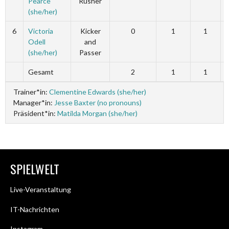
Pearce
Rusher
(she/her)
6
Victoria
Kicker
0
1
1
Odell
and
(she/her)
Passer
Gesamt
2
1
1
Trainer*in:
Clementine Edwards (she/her)
Manager*in:
Jesse Baxter (no pronouns)
Präsident*in:
Matilda Morgan (she/her)
SPIELWELT
Live-Veranstaltung
IT-Nachrichten
Instagram