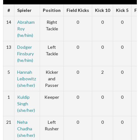
#
Spieler
Position
Field Kicks
Kick 10
Kick 5
Fi
14
Abraham
Right
0
0
0
Roy
Tackle
(he/him)
13
Dodger
Left
0
0
0
Finsbury
Tackle
(he/him)
5
Hannah
Kicker
0
2
0
Leibowitz
and
(she/her)
Passer
1
Kuldip
Keeper
0
0
0
Singh
(she/her)
21
Neha
Left
0
0
0
Chadha
Rusher
(she/her)