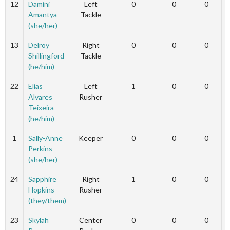
12
Damini
Left
0
0
0
Amantya
Tackle
(she/her)
13
Delroy
Right
0
0
0
Shillingford
Tackle
(he/him)
22
Elias
Left
1
0
0
Alvares
Rusher
Teixeira
(he/him)
1
Sally-Anne
Keeper
0
0
0
Perkins
(she/her)
24
Sapphire
Right
1
0
0
Hopkins
Rusher
(they/them)
23
Skylah
Center
0
0
0