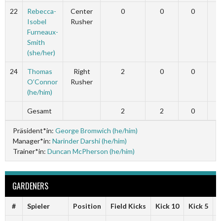
22
Rebecca-
Center
0
0
0
Isobel
Rusher
Furneaux-
Smith
(she/her)
24
Thomas
Right
2
0
0
O’Connor
Rusher
(he/him)
Gesamt
2
2
0
Präsident*in:
George Bromwich (he/him)
Manager*in:
Narinder Darshi (he/him)
Trainer*in:
Duncan McPherson (he/him)
GARDENERS
#
Spieler
Position
Field Kicks
Kick 10
Kick 5