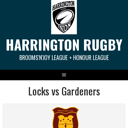
Springe
zum
Inhalt
HARRINGTON RUGBY
BROOMS'N'JOY LEAGUE + HONOUR LEAGUE
Locks vs Gardeners