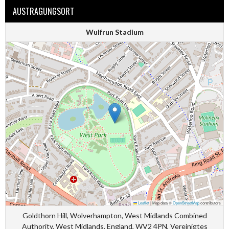
AUSTRAGUNGSORT
Wulfrun Stadium
Leaflet
|
Map data ©
OpenStreetMap
contributors
Goldthorn Hill, Wolverhampton, West Midlands Combined
Authority, West Midlands, England, WV2 4PN, Vereinigtes