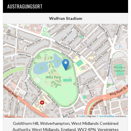
AUSTRAGUNGSORT
Wulfrun Stadium
Leaflet
|
Map data ©
OpenStreetMap
contributors
Goldthorn Hill, Wolverhampton, West Midlands Combined
Authority, West Midlands, England, WV2 4PN, Vereinigtes