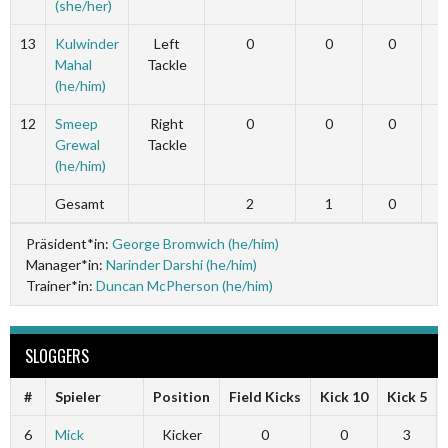
(she/her)
13
Kulwinder
Left
0
0
0
Mahal
Tackle
(he/him)
12
Smeep
Right
0
0
0
Grewal
Tackle
(he/him)
Gesamt
2
1
0
Präsident*in:
George Bromwich (he/him)
Manager*in:
Narinder Darshi (he/him)
Trainer*in:
Duncan McPherson (he/him)
SLOGGERS
#
Spieler
Position
Field Kicks
Kick 10
Kick 5
6
Mick
Kicker
0
0
3