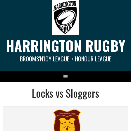
Springe
zum
Inhalt
HARRINGTON RUGBY
BROOMS'N'JOY LEAGUE + HONOUR LEAGUE
Locks vs Sloggers