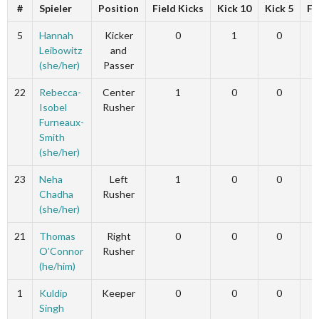
#
Spieler
Position
Field Kicks
Kick 10
Kick 5
Fi
5
Hannah
Kicker
0
1
0
Leibowitz
and
(she/her)
Passer
22
Rebecca-
Center
1
0
0
Isobel
Rusher
Furneaux-
Smith
(she/her)
23
Neha
Left
1
0
0
Chadha
Rusher
(she/her)
21
Thomas
Right
0
0
0
O’Connor
Rusher
(he/him)
1
Kuldip
Keeper
0
0
0
Singh