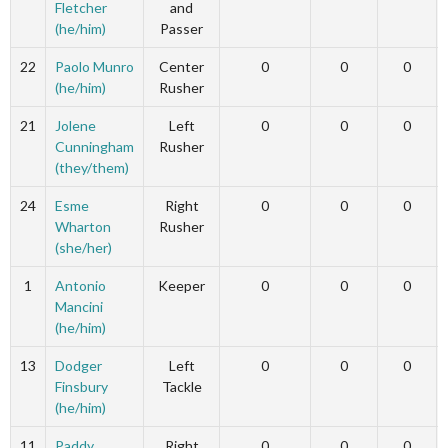
Fletcher
and
(he/him)
Passer
22
Paolo Munro
Center
0
0
0
(he/him)
Rusher
21
Jolene
Left
0
0
0
Cunningham
Rusher
(they/them)
24
Esme
Right
0
0
0
Wharton
Rusher
(she/her)
1
Antonio
Keeper
0
0
0
Mancini
(he/him)
13
Dodger
Left
0
0
0
Finsbury
Tackle
(he/him)
11
Paddy
Right
0
0
0