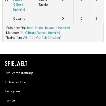
Gilbert
Tackle
(he/him)
Gesamt
0
0
3
Präsident*in:
John Jacob Holyoake (he/him)
Manager*in:
Clifford Barnes (he/him)
Trainer*in:
Winifred Catfish (she/her)
SPIELWELT
Live-Veranstaltung
IT-Nachrichten
Instagram
Twitter