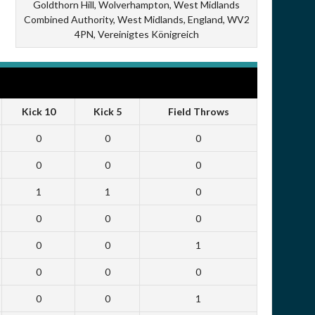
Goldthorn Hill, Wolverhampton, West Midlands
Combined Authority, West Midlands, England, WV2
4PN, Vereinigtes Königreich
Kick 10
Kick 5
Field Throws
0
0
0
0
0
0
1
1
0
0
0
0
0
0
1
0
0
0
0
0
1