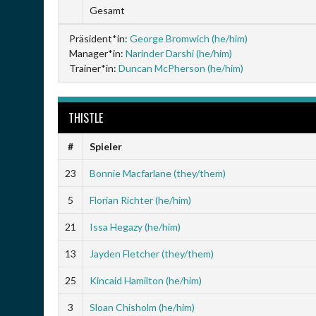
Gesamt
Präsident*in:
George Bromwich (he/him)
Manager*in:
Narinder Darshi (he/him)
Trainer*in:
Duncan McPherson (he/him)
THISTLE
#
Spieler
23
Bonnie Macfarlane (they/them)
5
Florian Richter (he/him)
21
Issa Hegazy (he/him)
13
Jayden Fletcher (they/them)
25
Kincaid Hamilton (he/him)
3
Sloan Chisholm (he/him)