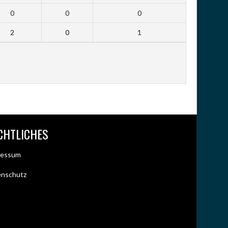
0
0
0
2
0
1
CHTLICHES
ressum
enschutz