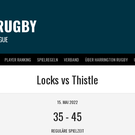
RUGBY
GUE
PLAYER RANKING
SPIELREGELN
VERBAND
ÜBER HARRINGTON RUGBY
Locks vs Thistle
15. MAI 2022
35
-
45
REGULÄRE SPIELZEIT