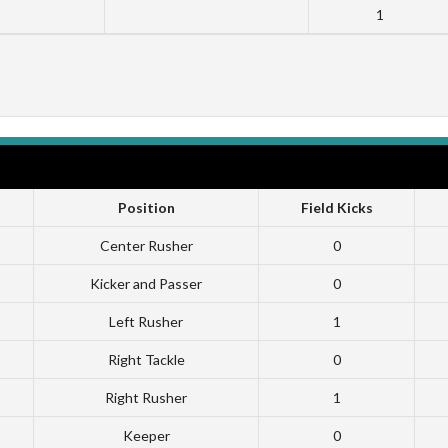
1
Position
Field Kicks
Center Rusher
0
Kicker and Passer
0
Left Rusher
1
Right Tackle
0
Right Rusher
1
Keeper
0