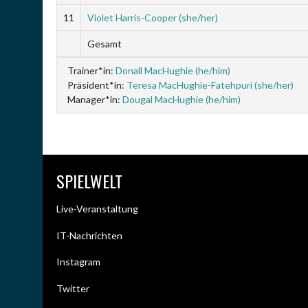
11
Violet Harris-Cooper (she/her)
Gesamt
Trainer*in:
Donall MacHughie (he/him)
Präsident*in:
Teresa MacHughie-Fatehpuri (she/her)
Manager*in:
Dougal MacHughie (he/him)
SPIELWELT
Live-Veranstaltung
IT-Nachrichten
Instagram
Twitter