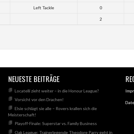
Left Tackle
0
2
NEUESTE BEITRÄGE
RE
Locatelli zieht weiter – in die Honour League?
Imp
Vorsicht vor den Drachen!
Dat
Elsie schlägt sie alle – Rovers krallen sich die
Meisterschaft!
Playoff-Finale: Superstar vs. Family Business
Oak League: Trainerlegende Theodore Parry geht in