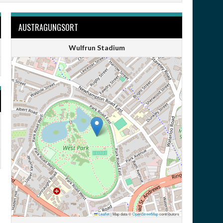
AUSTRAGUNGSORT
Wulfrun Stadium
Leaflet
|
Map data ©
OpenStreetMap
contributors