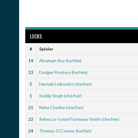
LOCKS
#
Spieler
14
Abraham Roy (he/him)
13
Dodger Finsbury (he/him)
5
Hannah Leibowitz (she/her)
1
Kuldip Singh (she/her)
21
Neha Chadha (she/her)
22
Rebecca-Isobel Furneaux-Smith (she/her)
24
Thomas O’Connor (he/him)