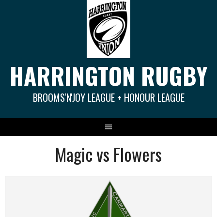
Springe
zum
Inhalt
HARRINGTON RUGBY
BROOMS'N'JOY LEAGUE + HONOUR LEAGUE
Magic vs Flowers