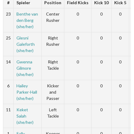
#
Spieler
Position
Field Kicks
Kick 10
Kick 5
23
Benthe van
Center
0
0
0
den Berg
Rusher
(she/her)
25
Glesni
Right
0
0
0
Galeforth
Rusher
(she/her)
14
Gwenna
Right
0
0
0
Gilmore
Tackle
(she/her)
6
Hailey
Kicker
0
0
0
Parker-Hall
and
(she/her)
Passer
11
Keket
Left
0
0
0
Salah
Tackle
(she/her)
1
Sally
Keeper
0
0
0