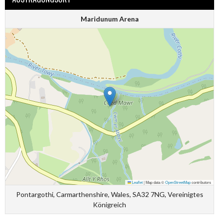
Maridunum Arena
Leaflet
|
Map data ©
OpenStreetMap
contributors
Pontargothi, Carmarthenshire, Wales, SA32 7NG, Vereinigtes
Königreich