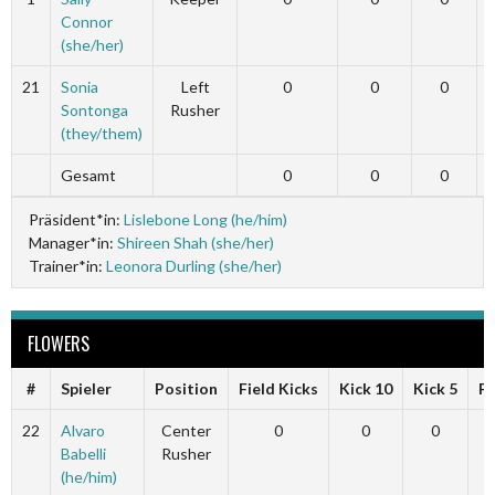
Connor
(she/her)
21
Sonia
Left
0
0
0
Sontonga
Rusher
(they/them)
Gesamt
0
0
0
Präsident*in:
Lislebone Long (he/him)
Manager*in:
Shireen Shah (she/her)
Trainer*in:
Leonora Durling (she/her)
FLOWERS
#
Spieler
Position
Field Kicks
Kick 10
Kick 5
Fi
22
Alvaro
Center
0
0
0
Babelli
Rusher
(he/him)