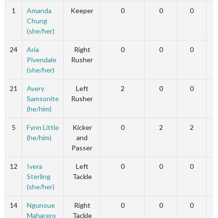
1
Amanda
Keeper
0
0
0
Chung
(she/her)
24
Aria
Right
0
0
0
Pivendale
Rusher
(she/her)
21
Avery
Left
2
0
0
Samsonite
Rusher
(he/him)
5
Fynn Little
Kicker
0
2
2
(he/him)
and
Passer
12
Ivera
Left
0
0
0
Sterling
Tackle
(she/her)
14
Ngunoue
Right
0
0
0
Maharero
Tackle