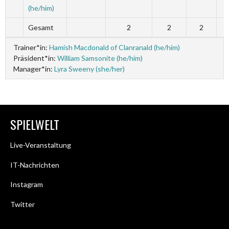
(he/him)
Gesamt
2
2
2
Trainer*in:
Hamish Macdonald of Clanranald (he/him)
Präsident*in:
William Samsonite (he/him)
Manager*in:
Lyra Sweeny (she/her)
SPIELWELT
Live-Veranstaltung
IT-Nachrichten
Instagram
Twitter