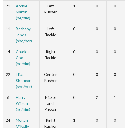
21
Archie
Left
1
0
0
Martin
Rusher
(he/him)
11
Bethany
Left
0
0
0
Jones
Tackle
(she/her)
14
Charles
Right
0
0
0
Cox
Tackle
(he/him)
22
Eliza
Center
0
0
0
Sherman
Rusher
(she/her)
6
Harry
Kicker
0
2
1
Wilson
and
(he/him)
Passer
24
Megan
Right
1
0
0
O’Kelly
Rusher