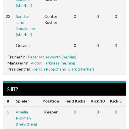
(she/her)
22
Sandra-
Center
0
0
0
Jane
Rusher
Donaldson
(she/her)
Gesamt
0
0
3
Trainer*in:
Peter Molesworth (he/him)
Manager*in:
Victor Harkness (he/him)
Präsident*in:
Kerron Roopchand-Clark (she/her)
SHEEP
#
Spieler
Position
Field Kicks
Kick 10
Kick 5
1
Amelia
Keeper
0
0
0
Rickman
(they/them)