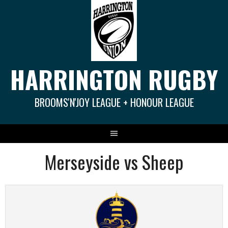
Springe
zum
Inhalt
HARRINGTON RUGBY
BROOMS'N'JOY LEAGUE + HONOUR LEAGUE
Merseyside vs Sheep