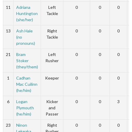
11
Adriana
Left
0
0
0
Huntington
Tackle
(she/her)
13
Ash Hale
Right
0
0
0
(no
Tackle
pronouns)
21
Bram
Left
0
0
0
Stoker
Rusher
(they/them)
1
Cadhan
Keeper
0
0
0
Mac Cuilinn
(he/him)
6
Logan
Kicker
0
0
3
Plymouth
and
(he/him)
Passer
23
Ninon
Right
0
0
0
Lekeaka
Rusher