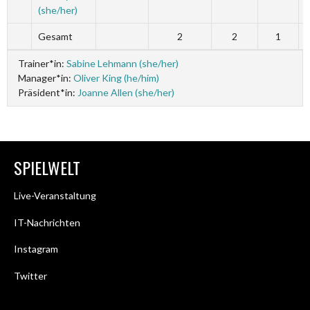
(she/her)
Gesamt
2
2
1
Trainer*in:
Sabine Lehmann (she/her)
Manager*in:
Oliver King (he/him)
Präsident*in:
Joanne Allen (she/her)
SPIELWELT
Live-Veranstaltung
IT-Nachrichten
Instagram
Twitter