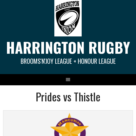
Springe
zum
Inhalt
HARRINGTON RUGBY
BROOMS'N'JOY LEAGUE + HONOUR LEAGUE
Prides vs Thistle