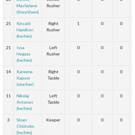
Macfarlane
Rusher
(they/them)
25
Kincaid
Right
1
0
0
Hamilton
Rusher
(he/him)
21
Issa
Left
0
0
0
Hegazy
Rusher
(he/him)
14
Kareena
Right
0
0
0
Kapoor
Tackle
(she/her)
11
Nikolaj
Left
0
0
0
Antonov
Tackle
(he/him)
3
Sloan
Keeper
0
0
0
Chisholm
(he/him)