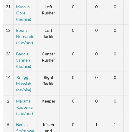
21
Marcus
Left
0
0
0
Gore
Rusher
(he/him)
12
Ebony
Left
0
0
0
Hernando
Tackle
(she/her)
23
Badou
Center
0
0
0
Sanneh
Rusher
(he/him)
14
Kraigg
Right
0
0
0
Massiah
Tackle
(he/him)
2
Marama
Keeper
0
0
0
Kaponga
(she/her)
5
Nauka
Kicker
0
1
1
Smirnowa
and