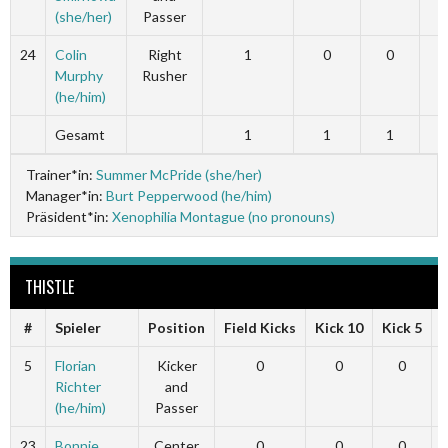
(she/her)
Passer
24
Colin
Right
1
0
0
Murphy
Rusher
(he/him)
Gesamt
1
1
1
Trainer*in:
Summer McPride (she/her)
Manager*in:
Burt Pepperwood (he/him)
Präsident*in:
Xenophilia Montague (no pronouns)
THISTLE
#
Spieler
Position
Field Kicks
Kick 10
Kick 5
5
Florian
Kicker
0
0
0
Richter
and
(he/him)
Passer
23
Bonnie
Center
0
0
0