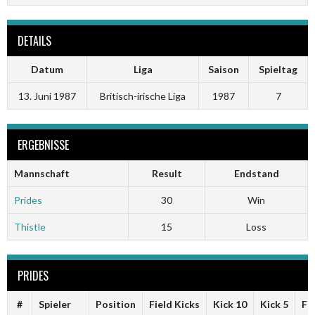
DETAILS
Datum
Liga
Saison
Spieltag
13. Juni 1987
Britisch-irische Liga
1987
7
ERGEBNISSE
Mannschaft
Result
Endstand
Prides
30
Win
Thistle
15
Loss
PRIDES
#
Spieler
Position
Field Kicks
Kick 10
Kick 5
Fi