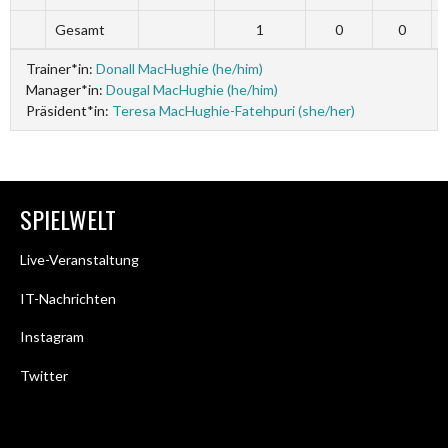
Gesamt
1
0
0
Trainer*in:
Donall MacHughie (he/him)
Manager*in:
Dougal MacHughie (he/him)
Präsident*in:
Teresa MacHughie-Fatehpuri (she/her)
SPIELWELT
Live-Veranstaltung
IT-Nachrichten
Instagram
Twitter