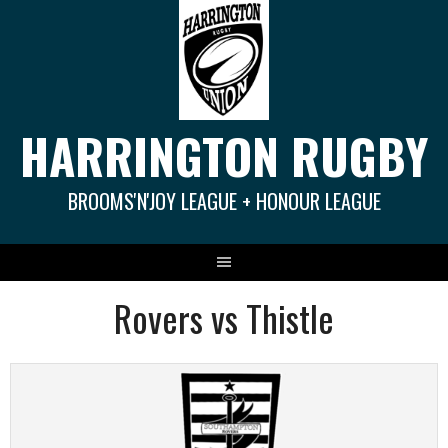
Springe
zum
Inhalt
HARRINGTON RUGBY
BROOMS'N'JOY LEAGUE + HONOUR LEAGUE
Rovers vs Thistle