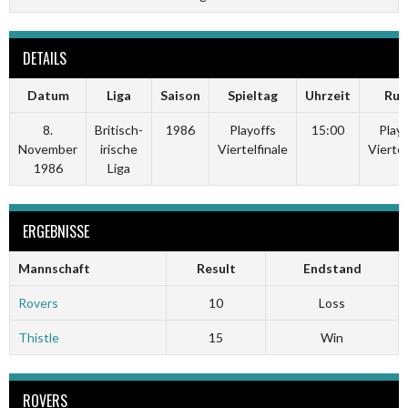
DETAILS
Datum
Liga
Saison
Spieltag
Uhrzeit
Run
8.
Britisch-
1986
Playoffs
15:00
Playo
November
irische
Viertelfinale
Viertel
1986
Liga
ERGEBNISSE
Mannschaft
Result
Endstand
Rovers
10
Loss
Thistle
15
Win
ROVERS