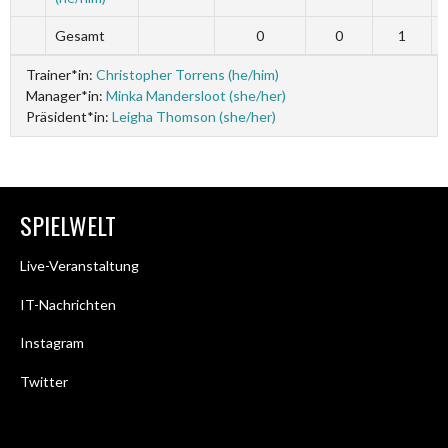
Gesamt
0
0
1
Trainer*in:
Christopher Torrens (he/him)
Manager*in:
Minka Mandersloot (she/her)
Präsident*in:
Leigha Thomson (she/her)
SPIELWELT
Live-Veranstaltung
IT-Nachrichten
Instagram
Twitter