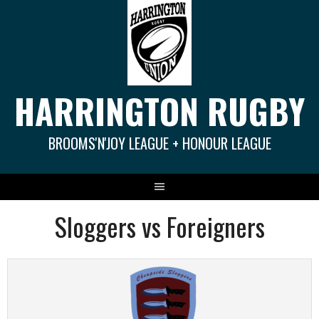
Springe
zum
Inhalt
HARRINGTON RUGBY
BROOMS'N'JOY LEAGUE + HONOUR LEAGUE
Sloggers vs Foreigners