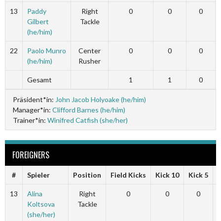
13
Paddy
Right
0
0
0
Gilbert
Tackle
(he/him)
22
Paolo Munro
Center
0
0
0
(he/him)
Rusher
Gesamt
1
1
0
Präsident*in:
John Jacob Holyoake (he/him)
Manager*in:
Clifford Barnes (he/him)
Trainer*in:
Winifred Catfish (she/her)
FOREIGNERS
#
Spieler
Position
Field Kicks
Kick 10
Kick 5
13
Alina
Right
0
0
0
Koltsova
Tackle
(she/her)