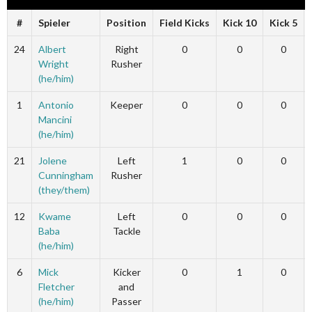
#
Spieler
Position
Field Kicks
Kick 10
Kick 5
24
Albert
Right
0
0
0
Wright
Rusher
(he/him)
1
Antonio
Keeper
0
0
0
Mancini
(he/him)
21
Jolene
Left
1
0
0
Cunningham
Rusher
(they/them)
12
Kwame
Left
0
0
0
Baba
Tackle
(he/him)
6
Mick
Kicker
0
1
0
Fletcher
and
(he/him)
Passer