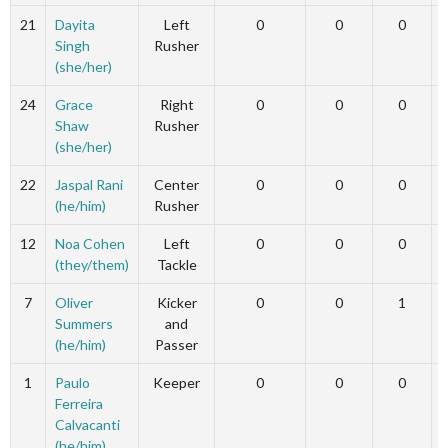
21
Dayita
Left
0
0
0
Singh
Rusher
(she/her)
24
Grace
Right
0
0
0
Shaw
Rusher
(she/her)
22
Jaspal Rani
Center
0
0
0
(he/him)
Rusher
12
Noa Cohen
Left
0
0
0
(they/them)
Tackle
7
Oliver
Kicker
0
0
1
Summers
and
(he/him)
Passer
1
Paulo
Keeper
0
0
0
Ferreira
Calvacanti
(he/him)