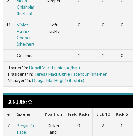
3
Sloan
Keeper
0
0
0
Chisholm
(he/him)
11
Violet
Left
0
0
0
Harris-
Tackle
Cooper
(she/her)
Gesamt
1
1
0
Trainer*in:
Donall MacHughie (he/him)
Präsident*in:
Teresa MacHughie-Fatehpuri (she/her)
Manager*in:
Dougal MacHughie (he/him)
CONQUERERS
#
Spieler
Position
Field Kicks
Kick 10
Kick 5
F
7
Benjamin
Kicker
0
2
1
Patel
and