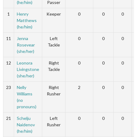
(he/him)
Passer
1
Henry
Keeper
0
0
0
Matthews
(he/him)
11
Jenna
Left
0
0
0
Rosevear
Tackle
(she/her)
12
Leonora
Right
0
0
0
Livingstone
Tackle
(she/her)
23
Nelly
Right
2
0
0
Williams
Rusher
(no
pronouns)
21
Schelju
Left
0
0
0
Naidenov
Rusher
(he/him)