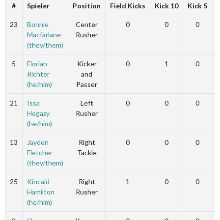
#
Spieler
Position
Field Kicks
Kick 10
Kick 5
23
Bonnie
Center
0
0
0
Macfarlane
Rusher
(they/them)
5
Florian
Kicker
0
1
0
Richter
and
(he/him)
Passer
21
Issa
Left
0
0
0
Hegazy
Rusher
(he/him)
13
Jayden
Right
0
0
0
Fletcher
Tackle
(they/them)
25
Kincaid
Right
1
0
0
Hamilton
Rusher
(he/him)