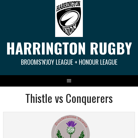
Springe
zum
Inhalt
HARRINGTON RUGBY
BROOMS'N'JOY LEAGUE + HONOUR LEAGUE
Thistle vs Conquerers