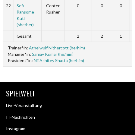
22
Sefi
Center
0
0
0
Ransome-
Rusher
Kuti
(she/her)
Gesamt
2
2
1
Trainer*in:
Athelwulf Nithercott (he/him)
Manager*in:
Sanjay Kumar (he/him)
Präsident*in:
Nii Ashitey Shatta (he/him)
SPIELWELT
Live-Veranstaltung
IT-Nachrichten
Instagram