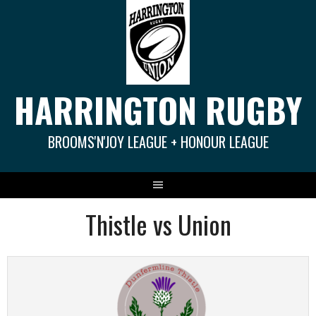
Springe
zum
Inhalt
HARRINGTON RUGBY
BROOMS'N'JOY LEAGUE + HONOUR LEAGUE
Thistle vs Union