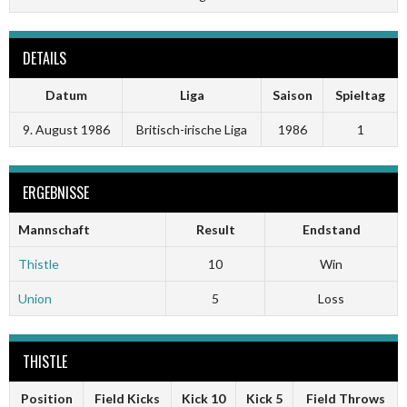
DETAILS
Datum
Liga
Saison
Spieltag
9. August 1986
Britisch-irische Liga
1986
1
ERGEBNISSE
Mannschaft
Result
Endstand
Thistle
10
Win
Union
5
Loss
THISTLE
Position
Field Kicks
Kick 10
Kick 5
Field Throws