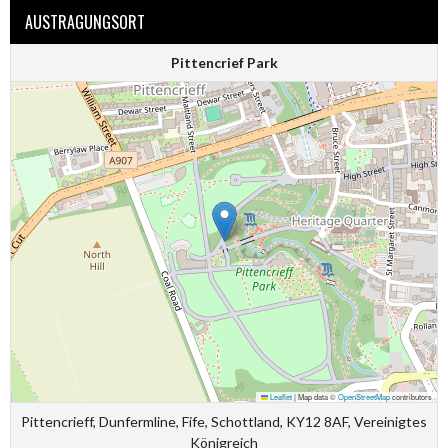
AUSTRAGUNGSORT
Pittencrief Park
Leaflet
|
Map data ©
OpenStreetMap
contributors
Pittencrieff, Dunfermline, Fife, Schottland, KY12 8AF, Vereinigtes
Königreich