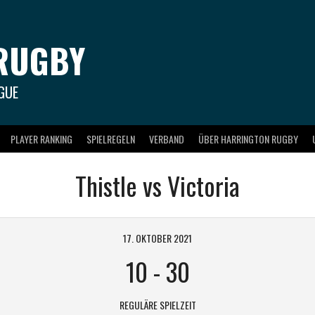
RUGBY
GUE
PLAYER RANKING
SPIELREGELN
VERBAND
ÜBER HARRINGTON RUGBY
Thistle vs Victoria
17. OKTOBER 2021
10
-
30
REGULÄRE SPIELZEIT