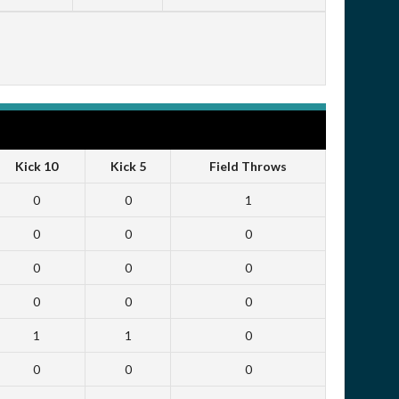
Kick 10
Kick 5
Field Throws
0
0
1
0
0
0
0
0
0
0
0
0
1
1
0
0
0
0