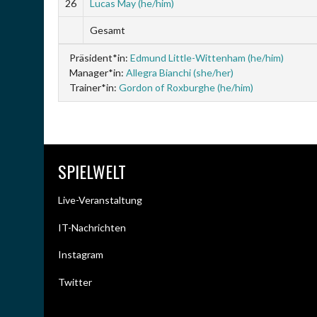
26
Lucas May (he/him)
Gesamt
Präsident*in:
Edmund Little-Wittenham (he/him)
Manager*in:
Allegra Bianchi (she/her)
Trainer*in:
Gordon of Roxburghe (he/him)
SPIELWELT
Live-Veranstaltung
IT-Nachrichten
Instagram
Twitter