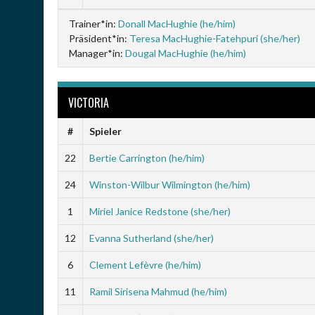
Trainer*in:
Donall MacHughie (he/him)
Präsident*in:
Teresa MacHughie-Fatehpuri (she/her)
Manager*in:
Dougal MacHughie (he/him)
VICTORIA
#
Spieler
22
Bertie Carrington (he/him)
24
Winston-Wilbur Wilmington (he/him)
1
Miriel Janice Redstone (she/her)
12
Evanna Sutherland (she/her)
6
Clement Lefèvre (he/him)
11
Ramil Sirisena Mahmud (he/him)