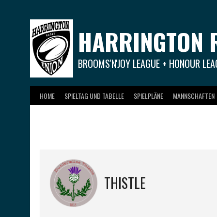
Springe
zum
Inhalt
HARRINGTON 
BROOMS'N'JOY LEAGUE + HONOUR LEA
HOME
SPIELTAG UND TABELLE
SPIELPLÄNE
MANNSCHAFTEN
THISTLE