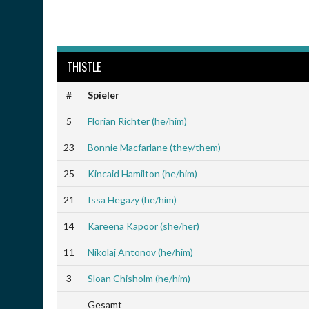
THISTLE
#
Spieler
5
Florian Richter (he/him)
23
Bonnie Macfarlane (they/them)
25
Kincaid Hamilton (he/him)
21
Issa Hegazy (he/him)
14
Kareena Kapoor (she/her)
11
Nikolaj Antonov (he/him)
3
Sloan Chisholm (he/him)
Gesamt