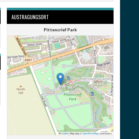
AUSTRAGUNGSORT
Pittencrief Park
Leaflet
|
Map data ©
OpenStreetMap
contributors