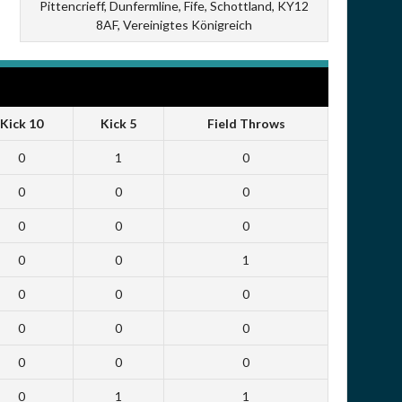
Pittencrieff, Dunfermline, Fife, Schottland, KY12
8AF, Vereinigtes Königreich
Kick 10
Kick 5
Field Throws
0
1
0
0
0
0
0
0
0
0
0
1
0
0
0
0
0
0
0
0
0
0
1
1