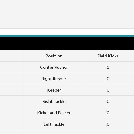
Position
Field Kicks
Center Rusher
1
Right Rusher
0
Keeper
0
Right Tackle
0
Kicker and Passer
0
Left Tackle
0