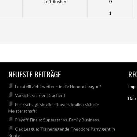
Left Rusher
0
1
NEUESTE BEITRÄGE
RE
Locatelli zieht weiter – in die Honour League?
Imp
Vorsicht vor den Drachen!
Dat
Elsie schlägt sie alle – Rovers krallen sich die
Meisterschaft!
Playoff-Finale: Superstar vs. Family Business
Oak League: Trainerlegende Theodore Parry geht in
Rente