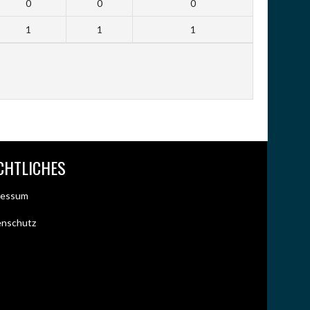
0
0
0
1
1
1
CHTLICHES
ressum
enschutz