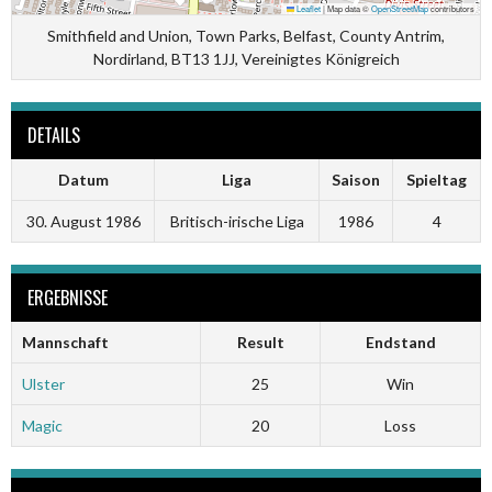
Leaflet
|
Map data ©
OpenStreetMap
contributors
Smithfield and Union, Town Parks, Belfast, County Antrim,
Nordirland, BT13 1JJ, Vereinigtes Königreich
DETAILS
Datum
Liga
Saison
Spieltag
30. August 1986
Britisch-irische Liga
1986
4
ERGEBNISSE
Mannschaft
Result
Endstand
Ulster
25
Win
Magic
20
Loss