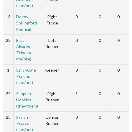
(she/her)
13
Delroy
Right
0
0
0
Shillingford
Tackle
(he/him)
22
Elias
Left
0
0
0
Alvares
Rusher
Teixeira
(he/him)
1
Sally-Anne
Keeper
0
0
0
Perkins
(she/her)
24
Sapphire
Right
1
0
0
Hopkins
Rusher
(they/them)
23
Skylah
Center
0
0
0
Pearce
Rusher
(she/her)