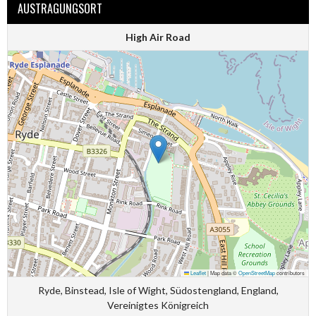
AUSTRAGUNGSORT
High Air Road
Leaflet
|
Map data ©
OpenStreetMap
contributors
Ryde, Binstead, Isle of Wight, Südostengland, England,
Vereinigtes Königreich