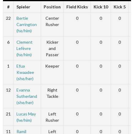
#
Spieler
Position
Field Kicks
Kick 10
Kick 5
F
22
Bertie
Center
0
0
0
Carrington
Rusher
(he/him)
6
Clement
Kicker
0
0
0
Lefèvre
and
(he/him)
Passer
1
Efua
Keeper
0
0
0
Kwaadee
(she/her)
12
Evanna
Right
0
0
0
Sutherland
Tackle
(she/her)
21
Lucas May
Left
0
0
0
(he/him)
Rusher
11
Ramil
Left
0
0
0