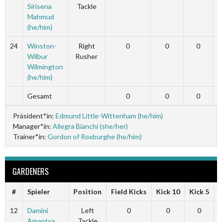
Sirisena
Tackle
Mahmud
(he/him)
24
Winston-
Right
0
0
0
Wilbur
Rusher
Wilmington
(he/him)
Gesamt
0
0
0
Präsident*in:
Edmund Little-Wittenham (he/him)
Manager*in:
Allegra Bianchi (she/her)
Trainer*in:
Gordon of Roxburghe (he/him)
GARDENERS
#
Spieler
Position
Field Kicks
Kick 10
Kick 5
12
Damini
Left
0
0
0
Amantya
Tackle