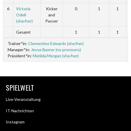
6
Victoria
Kicker
0
1
1
Odell
and
(she/her)
Passer
Gesamt
1
1
1
Trainer*in:
Clementine Edwards (she/her)
Manager*in:
Jesse Baxter (no pronouns)
Präsident*in:
Matilda Morgan (she/her)
SPIELWELT
Live-Veranstaltung
IT-Nachrichten
Instagram