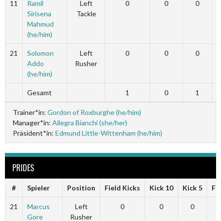
11
Ramil
Left
0
0
0
Sirisena
Tackle
Mahmud
(he/him)
21
Solomon
Left
0
0
0
Addo
Rusher
(he/him)
Gesamt
1
0
1
Trainer*in:
Gordon of Roxburghe (he/him)
Manager*in:
Allegra Bianchi (she/her)
Präsident*in:
Edmund Little-Wittenham (he/him)
PRIDES
#
Spieler
Position
Field Kicks
Kick 10
Kick 5
Fi
21
Marcus
Left
0
0
0
Gore
Rusher