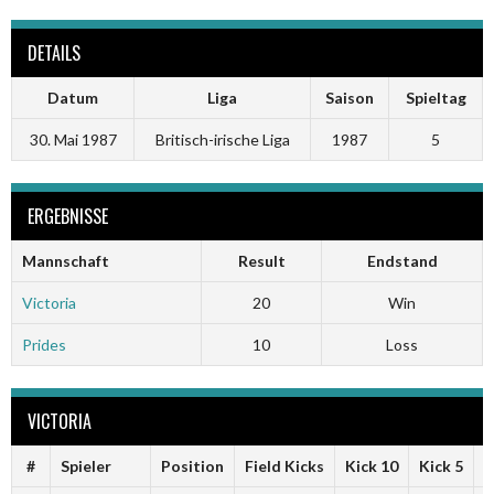
DETAILS
Datum
Liga
Saison
Spieltag
30. Mai 1987
Britisch-irische Liga
1987
5
ERGEBNISSE
Mannschaft
Result
Endstand
Victoria
20
Win
Prides
10
Loss
VICTORIA
#
Spieler
Position
Field Kicks
Kick 10
Kick 5
F