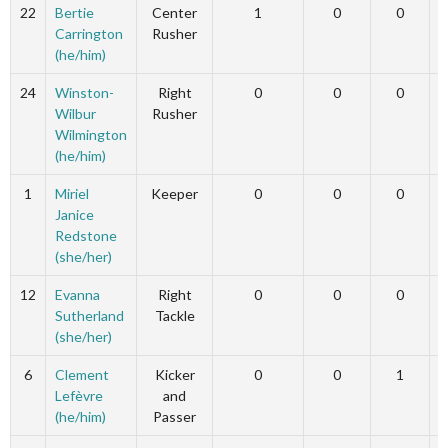
22
Bertie
Center
1
0
0
Carrington
Rusher
(he/him)
24
Winston-
Right
0
0
0
Wilbur
Rusher
Wilmington
(he/him)
1
Miriel
Keeper
0
0
0
Janice
Redstone
(she/her)
12
Evanna
Right
0
0
0
Sutherland
Tackle
(she/her)
6
Clement
Kicker
0
0
1
Lefèvre
and
(he/him)
Passer