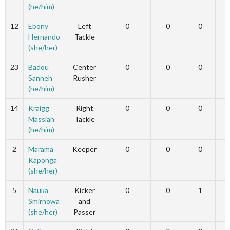
(he/him)
12
Ebony
Left
0
0
0
Hernando
Tackle
(she/her)
23
Badou
Center
0
0
0
Sanneh
Rusher
(he/him)
14
Kraigg
Right
0
0
0
Massiah
Tackle
(he/him)
2
Marama
Keeper
0
0
0
Kaponga
(she/her)
5
Nauka
Kicker
0
0
1
Smirnowa
and
(she/her)
Passer