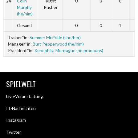
24
Colin
Right
0
0
0
Murphy
Rusher
(he/him)
Gesamt
0
0
1
Trainer*in:
Summer McPride (she/her)
Manager*in:
Burt Pepperwood (he/him)
Präsident*in:
Xenophilia Montague (no pronouns)
SPIELWELT
Live-Veranstaltung
IT-Nachrichten
Instagram
Twitter