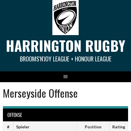
Springe
zum
Inhalt
HARRINGTON RUGBY
BROOMS'N'JOY LEAGUE + HONOUR LEAGUE
Merseyside Offense
OFFENSE
#
Spieler
Position
Rating