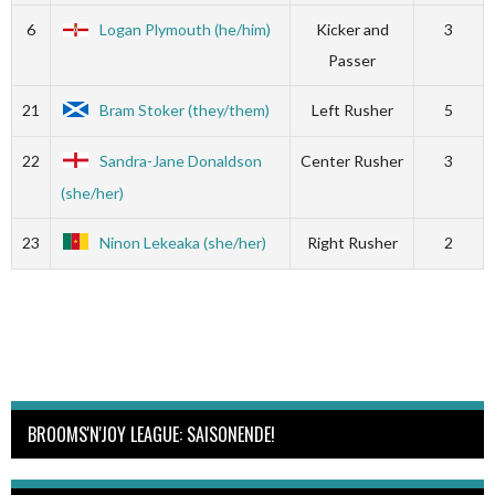
6
Logan Plymouth (he/him)
Kicker and
3
Passer
21
Bram Stoker (they/them)
Left Rusher
5
22
Sandra-Jane Donaldson
Center Rusher
3
(she/her)
23
Ninon Lekeaka (she/her)
Right Rusher
2
BROOMS'N'JOY LEAGUE: SAISONENDE!