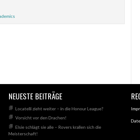
ademics
NEUESTE BEITRÄGE
RE
Locatelli zieht weiter – in die Honour League?
Imp
Vorsicht vor den Drachen!
Dat
Elsie schlägt sie alle – Rovers krallen sich die
Meisterschaft!