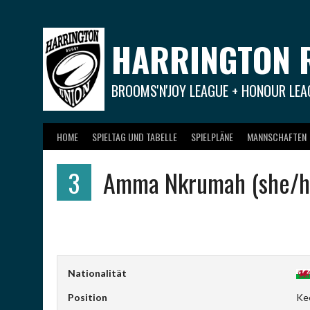
Springe
zum
Inhalt
HARRINGTON 
BROOMS'N'JOY LEAGUE + HONOUR LEA
HOME
SPIELTAG UND TABELLE
SPIELPLÄNE
MANNSCHAFTEN
3
Amma Nkrumah (she/h
Nationalität
Position
Ke