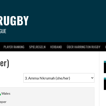
RUGBY
GUE
PLAYER RANKING
SPIELREGELN
VERBAND
ÜBER HARRINGTON RUGBY
er)
Wales
eper