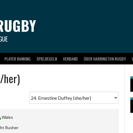
RUGBY
GUE
PLAYER RANKING
SPIELREGELN
VERBAND
ÜBER HARRINGTON RUGBY
/her)
Wales
ght Rusher