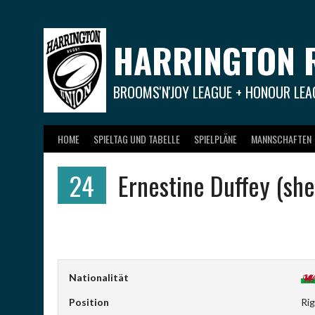
Springe
zum
Inhalt
HARRINGTON 
BROOMS'N'JOY LEAGUE + HONOUR LEA
HOME
SPIELTAG UND TABELLE
SPIELPLÄNE
MANNSCHAFTEN
24
Ernestine Duffey (she
Nationalität
Position
Ri