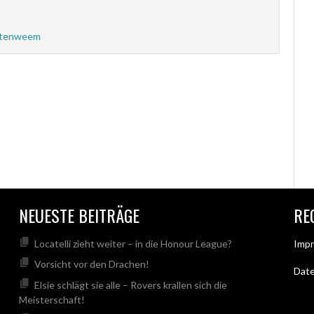
ttenweem
NEUESTE BEITRÄGE
RE
Locatelli zieht weiter – in die Honour League?
Imp
Vorsicht vor den Drachen!
Dat
Elsie schlägt sie alle – Rovers krallen sich die
Meisterschaft!