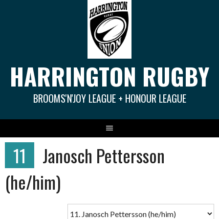
Springe
zum
Inhalt
HARRINGTON RUGBY
BROOMS'N'JOY LEAGUE + HONOUR LEAGUE
11
Janosch Pettersson
(he/him)