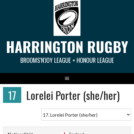
Springe
zum
Inhalt
HARRINGTON RUGBY
BROOMS'N'JOY LEAGUE + HONOUR LEAGUE
17
Lorelei Porter (she/her)