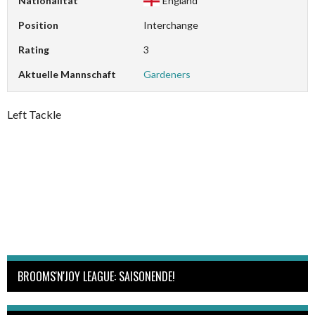
Nationalität
England
Position
Interchange
Rating
3
Aktuelle Mannschaft
Gardeners
Left Tackle
BROOMS'N'JOY LEAGUE: SAISONENDE!