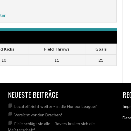
ter
ld Kicks
Field Throws
Goals
10
11
21
NEUESTE BEITRÄGE
RE
Locatelli zieht weiter – in die Honour League?
Imp
Vorsicht vor den Drachen!
Dat
Elsie schlägt sie alle – Rovers krallen sich die
Meisterschaft!