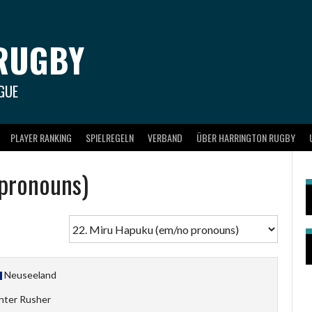
RUGBY
GUE
PLAYER RANKING
SPIELREGELN
VERBAND
ÜBER HARRINGTON RUGBY
pronouns)
Neuseeland
nter Rusher