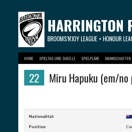
Springe
zum
Inhalt
HARRINGTON 
BROOMS'N'JOY LEAGUE + HONOUR LEA
HOME
SPIELTAG UND TABELLE
SPIELPLÄNE
MANNSCHAFTEN
22
Miru Hapuku (em/no 
Nationalität
Position
Ce