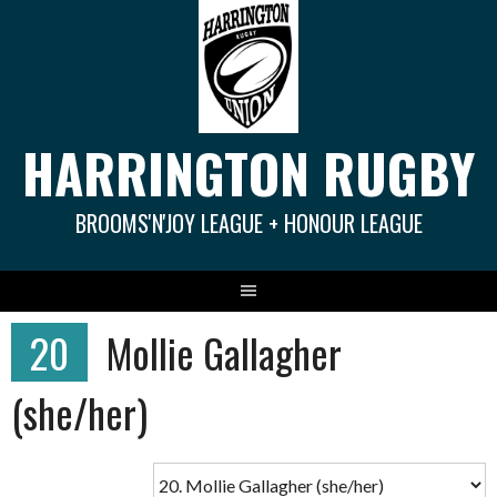
Springe
zum
Inhalt
HARRINGTON RUGBY
BROOMS'N'JOY LEAGUE + HONOUR LEAGUE
20
Mollie Gallagher
(she/her)