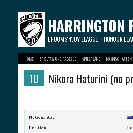
Springe
zum
Inhalt
HARRINGTON 
BROOMS'N'JOY LEAGUE + HONOUR LEA
HOME
SPIELTAG UND TABELLE
SPIELPLÄNE
MANNSCHAFTEN
10
Nikora Haturini (no p
Nationalität
Position
In