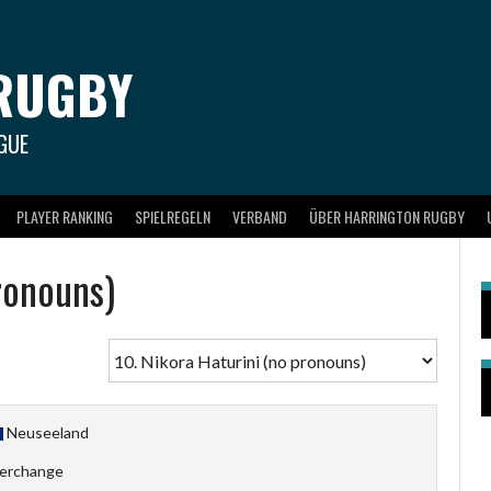
RUGBY
GUE
PLAYER RANKING
SPIELREGELN
VERBAND
ÜBER HARRINGTON RUGBY
ronouns)
Neuseeland
terchange