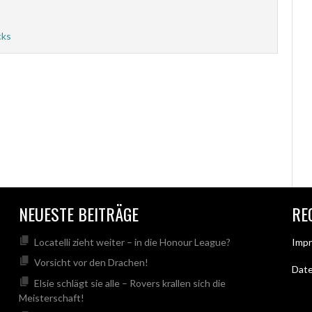
cks
NEUESTE BEITRÄGE
RE
Locatelli zieht weiter – in die Honour League?
Imp
Vorsicht vor den Drachen!
Dat
Elsie schlägt sie alle – Rovers krallen sich die
Meisterschaft!