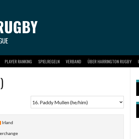
RUGBY
GUE
PLAYER RANKING
SPIELREGELN
VERBAND
ÜBER HARRINGTON RUGBY
)
Irland
terchange