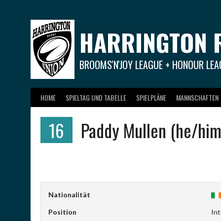
Springe
zum
Inhalt
HARRINGTON 
BROOMS'N'JOY LEAGUE + HONOUR LEA
HOME
SPIELTAG UND TABELLE
SPIELPLÄNE
MANNSCHAFTEN
16
Paddy Mullen (he/him
Nationalität
Position
In