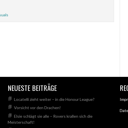
suals
NEUESTE BEITRÄGE
RE
Locatelli zieht weiter – in die Honour League?
Imp
Vorsicht vor den Drachen!
Dat
Elsie schlägt sie alle – Rovers krallen sich die
Meisterschaft!