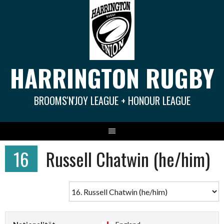
Springe
zum
Inhalt
HARRINGTON RUGBY
BROOMS'N'JOY LEAGUE + HONOUR LEAGUE
16
Russell Chatwin (he/him)