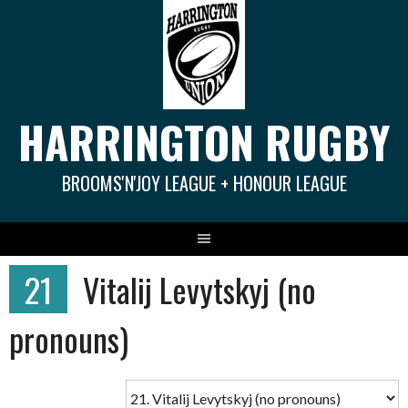
Springe
zum
Inhalt
HARRINGTON RUGBY
BROOMS'N'JOY LEAGUE + HONOUR LEAGUE
21
Vitalij Levytskyj (no
pronouns)