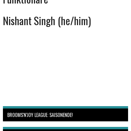
Nishant Singh (he/him)
BROOMS'N'JOY LEAGUE: SAISONENDE!