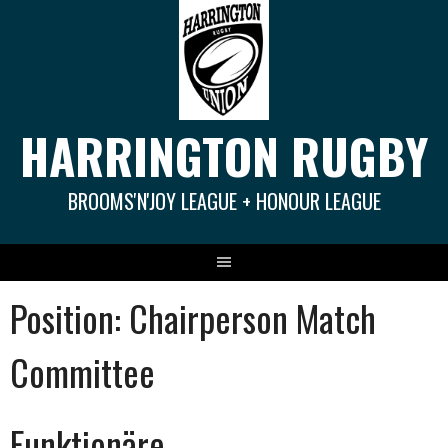
Springe
zum
Inhalt
HARRINGTON RUGBY
BROOMS'N'JOY LEAGUE + HONOUR LEAGUE
Position:
Chairperson Match
Committee
Funktionäre