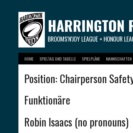
Springe
zum
Inhalt
HARRINGTON 
BROOMS'N'JOY LEAGUE + HONOUR LEA
HOME
SPIELTAG UND TABELLE
SPIELPLÄNE
MANNSCHAFTEN
Position:
Chairperson Safet
Funktionäre
Robin Isaacs (no pronouns)