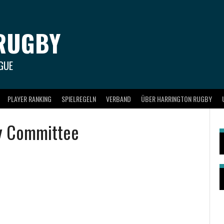
RUGBY
GUE
PLAYER RANKING
SPIELREGELN
VERBAND
ÜBER HARRINGTON RUGBY
y Committee