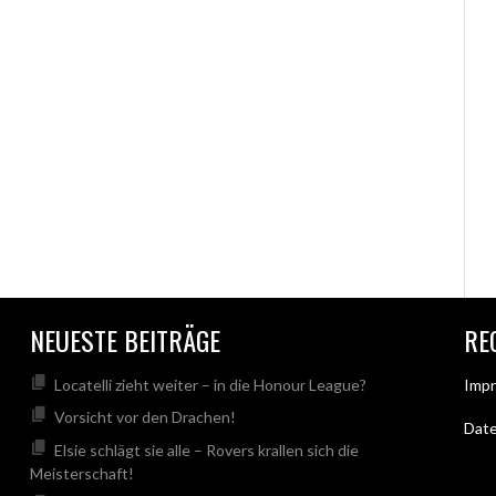
NEUESTE BEITRÄGE
RE
Locatelli zieht weiter – in die Honour League?
Imp
Vorsicht vor den Drachen!
Dat
Elsie schlägt sie alle – Rovers krallen sich die
Meisterschaft!