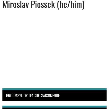
Miroslav Piossek (he/him)
BROOMS'N'JOY LEAGUE: SAISONENDE!