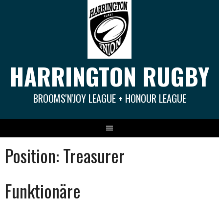
Springe
zum
Inhalt
HARRINGTON RUGBY
BROOMS'N'JOY LEAGUE + HONOUR LEAGUE
Position:
Treasurer
Funktionäre