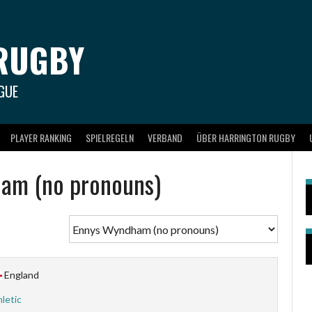
RUGBY
GUE
PLAYER RANKING
SPIELREGELN
VERBAND
ÜBER HARRINGTON RUGBY
am (no pronouns)
England
letic