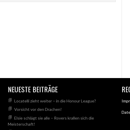
NEUESTE BEITRÄGE
RE
Locatelli zieht weiter – in die Honour League?
Imp
Vorsicht vor den Drachen!
Dat
Elsie schlägt sie alle – Rovers krallen sich die
Meisterschaft!