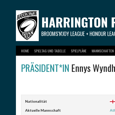
Springe
zum
Inhalt
HARRINGTON 
BROOMS'N'JOY LEAGUE + HONOUR LEA
HOME
SPIELTAG UND TABELLE
SPIELPLÄNE
MANNSCHAFTEN
PRÄSIDENT*IN
Ennys Wyndh
Nationalität
Aktuelle Mannschaft
Ath