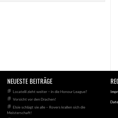
NEUESTE BEITRÄGE
RE
Locatelli zieht weiter – in die Honour League?
Imp
Vorsicht vor den Drachen!
Dat
Elsie schlägt sie alle – Rovers krallen sich die
Meisterschaft!