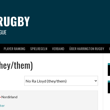
RUGBY
GUE
PLAYER RANKING
SPIELREGELN
VERBAND
ÜBER HARRINGTON RUGBY
they/them)
Nordirland
ter