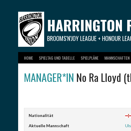
Springe
zum
Inhalt
HARRINGTON 
BROOMS'N'JOY LEAGUE + HONOUR LEA
HOME
SPIELTAG UND TABELLE
SPIELPLÄNE
MANNSCHAFTEN
MANAGER*IN
No Ra Lloyd (
Nationalität
Aktuelle Mannschaft
Uls