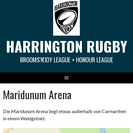
Springe
zum
Inhalt
HARRINGTON RUGBY
BROOMS'N'JOY LEAGUE + HONOUR LEAGUE
Maridunum Arena
Die Maridunum Arena liegt etwas außerhalb von Carmarthen
in einem Waldgebiet.