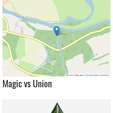
Leaflet
|
Map data ©
OpenStreetMap
contributors
Magic vs Union