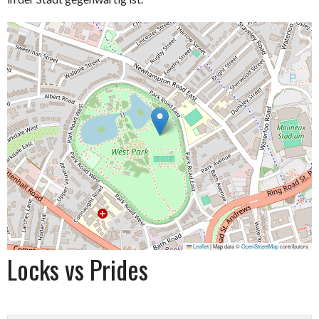
Leaflet
|
Map data ©
OpenStreetMap
contributors
Locks vs Prides