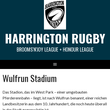
Springe
zum
Inhalt
HARRINGTON RUGBY
BROOMS'N'JOY LEAGUE + HONOUR LEAGUE
Wulfrun Stadium
Das Stadion, das im West Park – einer umgebauten
Pferderennbahn – liegt, ist nach Wulfrun benannt, einer reichen
Landbesitzerin aus dem 10. Jahrhundert, die noch heute überall
in der Stadt gegenwärtig ist.