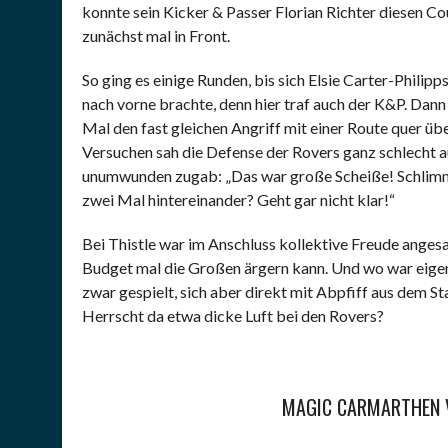
konnte sein Kicker & Passer Florian Richter diesen C
zunächst mal in Front.
So ging es einige Runden, bis sich Elsie Carter-Philip
nach vorne brachte, denn hier traf auch der K&P. Dann
Mal den fast gleichen Angriff mit einer Route quer über
Versuchen sah die Defense der Rovers ganz schlecht a
unumwunden zugab: „Das war große Scheiße! Schlimm g
zwei Mal hintereinander? Geht gar nicht klar!“
Bei Thistle war im Anschluss kollektive Freude anges
Budget mal die Großen ärgern kann. Und wo war eigentl
zwar gespielt, sich aber direkt mit Abpfiff aus dem S
Herrscht da etwa dicke Luft bei den Rovers?
MAGIC CARMARTHEN 