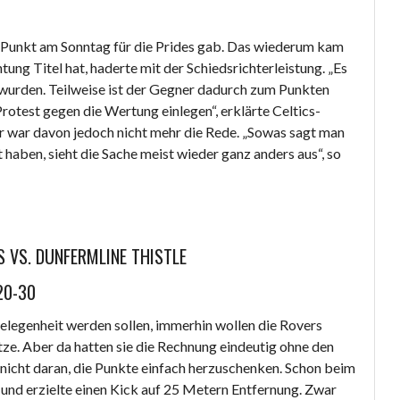
en Punkt am Sonntag für die Prides gab. Das wiederum kam
tung Titel hat, haderte mit der Schiedsrichterleistung. „Es
 wurden. Teilweise ist der Gegner dadurch zum Punkten
otest gegen die Wertung einlegen“, erklärte Celtics-
r war davon jedoch nicht mehr die Rede. „Sowas sagt man
t haben, sieht die Sache meist wieder ganz anders aus“, so
VS. DUNFERMLINE THISTLE
20-30
gelegenheit werden sollen, immerhin wollen die Rovers
tze. Aber da hatten sie die Rechnung eindeutig ohne den
nicht daran, die Punkte einfach herzuschenken. Schon beim
 und erzielte einen Kick auf 25 Metern Entfernung. Zwar