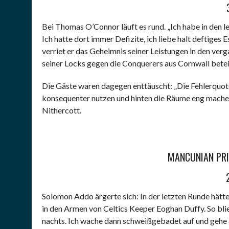
Bei Thomas O’Connor läuft es rund. „Ich habe in den l
Ich hatte dort immer Defizite, ich liebe halt deftiges 
verriet er das Geheimnis seiner Leistungen in den v
seiner Locks gegen die Conquerers aus Cornwall beteil
Die Gäste waren dagegen enttäuscht: „Die Fehlerquot
konsequenter nutzen und hinten die Räume eng machen. 
Nithercott.
MANCUNIAN PRID
Solomon Addo ärgerte sich: In der letzten Runde hätte
in den Armen von Celtics Keeper Eoghan Duffy. So bli
nachts. Ich wache dann schweißgebadet auf und gehe a