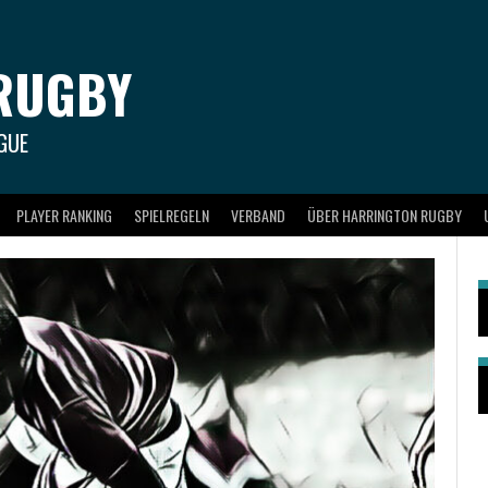
RUGBY
GUE
PLAYER RANKING
SPIELREGELN
VERBAND
ÜBER HARRINGTON RUGBY