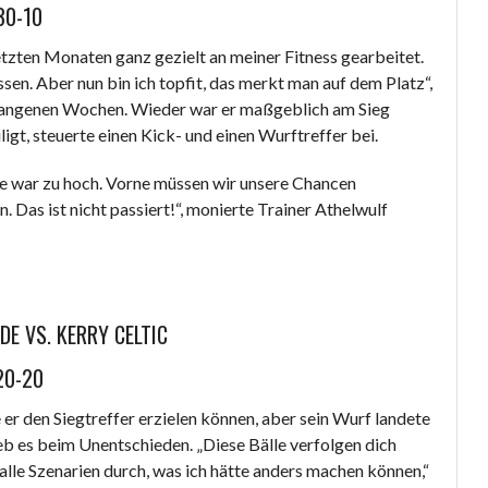
30-10
etzten Monaten ganz gezielt an meiner Fitness gearbeitet.
Essen. Aber nun bin ich topfit, das merkt man auf dem Platz“,
ergangenen Wochen. Wieder war er maßgeblich am Sieg
igt, steuerte einen Kick- und einen Wurftreffer bei.
e war zu hoch. Vorne müssen wir unsere Chancen
Das ist nicht passiert!“, monierte Trainer Athelwulf
E VS. KERRY CELTIC
20-20
 er den Siegtreffer erzielen können, aber sein Wurf landete
eb es beim Unentschieden. „Diese Bälle verfolgen dich
lle Szenarien durch, was ich hätte anders machen können,“