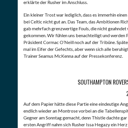
erklärte der Rusher im Anschluss.
Ein kleiner Trost war lediglich, dass es immerhin ein
bei Celtic nicht gut an. Das Team, das Ambitionen Rich
gab mehrfach grenzwertige Fouls, die nicht geahndet
gekommen. Wir fühlen uns benachteiligt und werden Pr
Präsident Cormac O’Neill noch auf der Tribüne. Späte
mal im Eifer der Gefechts, aber wenn sich alle beruhig
Trainer Seamus McKenna auf der Pressekonferenz.
SOUTHAMPTON ROVERS 
Auf dem Papier hätte diese Partie eine eindeutige An
endlich wieder an Montrose vorbei an die Tabellenspi
Gegner am Sonntag gemacht, denn Thistle dachte gar 
ersten Angriff nahm sich Rusher Issa Hegazy ein Herz