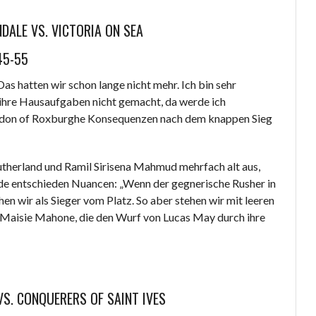
DALE VS. VICTORIA ON SEA
45-55
as hatten wir schon lange nicht mehr. Ich bin sehr
s ihre Hausaufgaben nicht gemacht, da werde ich
Gordon of Roxburghe Konsequenzen nach dem knappen Sieg
Sutherland und Ramil Sirisena Mahmud mehrfach alt aus,
nde entschieden Nuancen: „Wenn der gegnerische Rusher in
hen wir als Sieger vom Platz. So aber stehen wir mit leeren
r Maisie Mahone, die den Wurf von Lucas May durch ihre
. CONQUERERS OF SAINT IVES