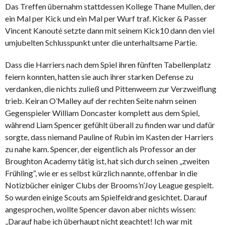
Das Treffen übernahm stattdessen Kollege Thane Mullen, der
ein Mal per Kick und ein Mal per Wurf traf. Kicker & Passer
Vincent Kanouté setzte dann mit seinem Kick10 dann den viel
umjubelten Schlusspunkt unter die unterhaltsame Partie.
Dass die Harriers nach dem Spiel ihren fünften Tabellenplatz
feiern konnten, hatten sie auch ihrer starken Defense zu
verdanken, die nichts zuließ und Pittenweem zur Verzweiflung
trieb. Keiran O’Malley auf der rechten Seite nahm seinen
Gegenspieler William Doncaster komplett aus dem Spiel,
während Liam Spencer gefühlt überall zu finden war und dafür
sorgte, dass niemand Pauline of Rubin im Kasten der Harriers
zu nahe kam. Spencer, der eigentlich als Professor an der
Broughton Academy tätig ist, hat sich durch seinen „zweiten
Frühling“, wie er es selbst kürzlich nannte, offenbar in die
Notizbücher einiger Clubs der Brooms’n’Joy League gespielt.
So wurden einige Scouts am Spielfeldrand gesichtet. Darauf
angesprochen, wollte Spencer davon aber nichts wissen:
„Darauf habe ich überhaupt nicht geachtet! Ich war mit