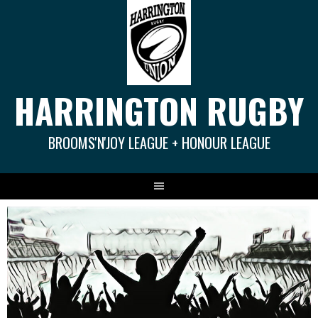
Springe
zum
Inhalt
HARRINGTON RUGBY
BROOMS'N'JOY LEAGUE + HONOUR LEAGUE