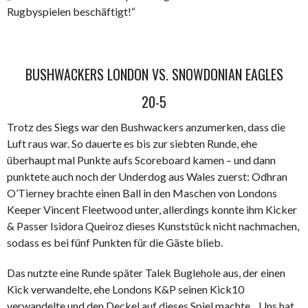
Rugbyspielen beschäftigt!“
BUSHWACKERS LONDON VS. SNOWDONIAN EAGLES
20-5
Trotz des Siegs war den Bushwackers anzumerken, dass die
Luft raus war. So dauerte es bis zur siebten Runde, ehe
überhaupt mal Punkte aufs Scoreboard kamen – und dann
punktete auch noch der Underdog aus Wales zuerst: Odhran
O’Tierney brachte einen Ball in den Maschen von Londons
Keeper Vincent Fleetwood unter, allerdings konnte ihm Kicker
& Passer Isidora Queiroz dieses Kunststück nicht nachmachen,
sodass es bei fünf Punkten für die Gäste blieb.
Das nutzte eine Runde später Talek Buglehole aus, der einen
Kick verwandelte, ehe Londons K&P seinen Kick10
verwandelte und den Deckel auf dieses Spiel machte. „Uns hat