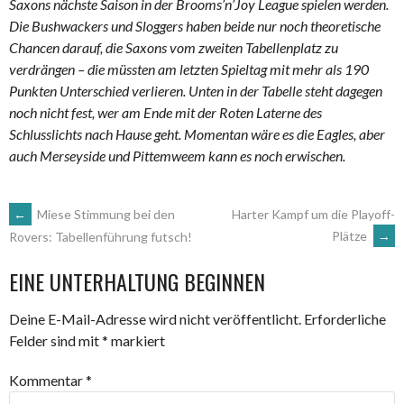
Saxons nächste Saison in der Brooms’n’Joy League spielen werden.
Die Bushwackers und Sloggers haben beide nur noch theoretische
Chancen darauf, die Saxons vom zweiten Tabellenplatz zu
verdrängen – die müssten am letzten Spieltag mit mehr als 190
Punkten Unterschied verlieren. Unten in der Tabelle steht dagegen
noch nicht fest, wer am Ende mit der Roten Laterne des
Schlusslichts nach Hause geht. Momentan wäre es die Eagles, aber
auch Merseyside und Pittemweem kann es noch erwischen.
ARTIKEL-
←
Miese Stimmung bei den
Harter Kampf um die Playoff-
Plätze
→
Rovers: Tabellenführung futsch!
NAVIGATION
EINE UNTERHALTUNG BEGINNEN
Deine E-Mail-Adresse wird nicht veröffentlicht.
Erforderliche
Felder sind mit
*
markiert
Kommentar
*