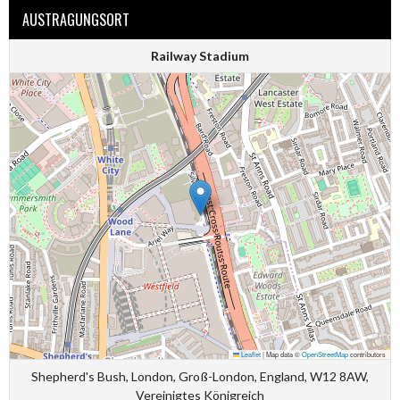
AUSTRAGUNGSORT
Railway Stadium
Leaflet
|
Map data ©
OpenStreetMap
contributors
Shepherd's Bush, London, Groß-London, England, W12 8AW,
Vereinigtes Königreich