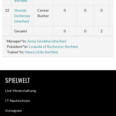
(he/him)
22
Shonda
Center
0
0
0
DuVernay
Rusher
(she/her)
Gesamt
0
0
2
Manager*in:
Anna Sorokina (she/her)
Präsident*in:
Leopold of Rochester (he/him)
Trainer*in:
Henry Little (he/him)
SPIELWELT
Live-Veranstaltung
IT-Nachrichten
Instagram