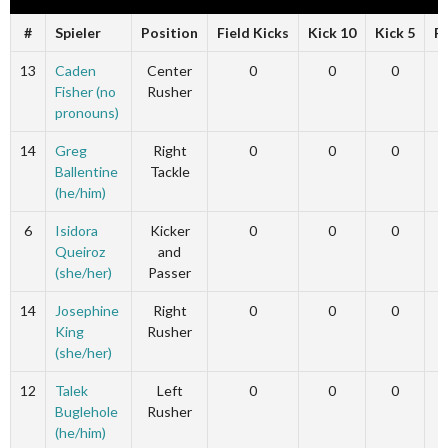
#
Spieler
Position
Field Kicks
Kick 10
Kick 5
F
13
Caden
Center
0
0
0
Fisher (no
Rusher
pronouns)
14
Greg
Right
0
0
0
Ballentine
Tackle
(he/him)
6
Isidora
Kicker
0
0
0
Queiroz
and
(she/her)
Passer
14
Josephine
Right
0
0
0
King
Rusher
(she/her)
12
Talek
Left
0
0
0
Buglehole
Rusher
(he/him)