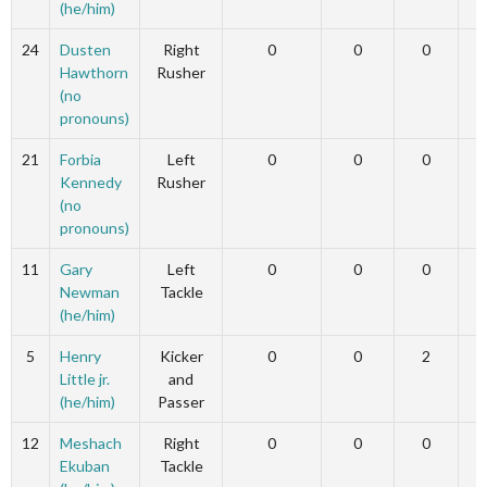
(he/him)
24
Dusten
Right
0
0
0
Hawthorn
Rusher
(no
pronouns)
21
Forbia
Left
0
0
0
Kennedy
Rusher
(no
pronouns)
11
Gary
Left
0
0
0
Newman
Tackle
(he/him)
5
Henry
Kicker
0
0
2
Little jr.
and
(he/him)
Passer
12
Meshach
Right
0
0
0
Ekuban
Tackle