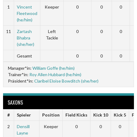
1
Vincent
Keeper
0
0
0
Fleetwood
(he/him)
11
Zartash
Left
0
0
0
Bhabra
Tackle
(she/her)
Gesamt
0
0
0
Manager*in:
William Goffe (he/him)
Trainer*in:
Roy Allen Hubbard (he/him)
Präsident*in:
Claribel Eloise Bowditch (she/her)
SAXONS
#
Spieler
Position
Field Kicks
Kick 10
Kick 5
Fi
2
Densill
Keeper
0
0
0
Layne