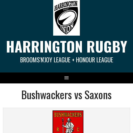
Springe
zum
Inhalt
HARRINGTON RUGBY
BROOMS'N'JOY LEAGUE + HONOUR LEAGUE
Bushwackers vs Saxons