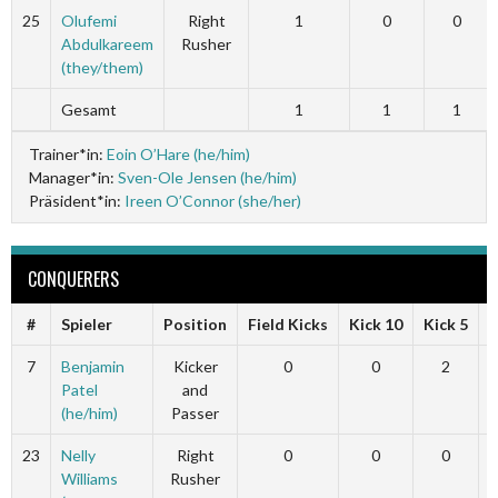
25
Olufemi
Right
1
0
0
Abdulkareem
Rusher
(they/them)
Gesamt
1
1
1
Trainer*in:
Eoin O’Hare (he/him)
Manager*in:
Sven-Ole Jensen (he/him)
Präsident*in:
Ireen O’Connor (she/her)
CONQUERERS
#
Spieler
Position
Field Kicks
Kick 10
Kick 5
F
7
Benjamin
Kicker
0
0
2
Patel
and
(he/him)
Passer
23
Nelly
Right
0
0
0
Williams
Rusher