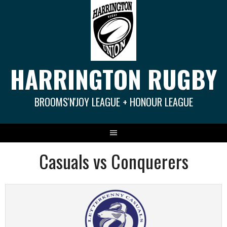
Springe
zum
Inhalt
HARRINGTON RUGBY
BROOMS'N'JOY LEAGUE + HONOUR LEAGUE
Casuals vs Conquerers