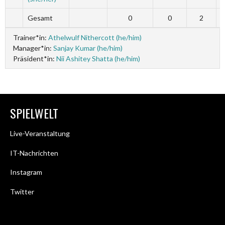
Gesamt
0
0
2
Trainer*in:
Athelwulf Nithercott (he/him)
Manager*in:
Sanjay Kumar (he/him)
Präsident*in:
Nii Ashitey Shatta (he/him)
SPIELWELT
Live-Veranstaltung
IT-Nachrichten
Instagram
Twitter