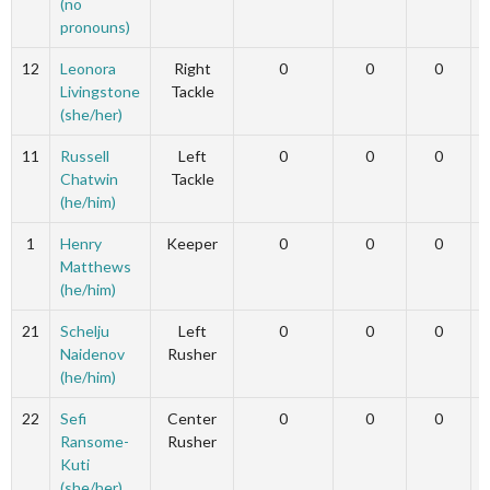
(no
pronouns)
12
Leonora
Right
0
0
0
Livingstone
Tackle
(she/her)
11
Russell
Left
0
0
0
Chatwin
Tackle
(he/him)
1
Henry
Keeper
0
0
0
Matthews
(he/him)
21
Schelju
Left
0
0
0
Naidenov
Rusher
(he/him)
22
Sefi
Center
0
0
0
Ransome-
Rusher
Kuti
(she/her)