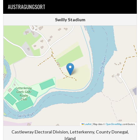
AUSTRAGUNGSORT
Swilly Stadium
Leaflet
|
Map data ©
OpenStreetMap
contributors
Castlewray Electoral Division, Letterkenny, County Donegal,
Irland