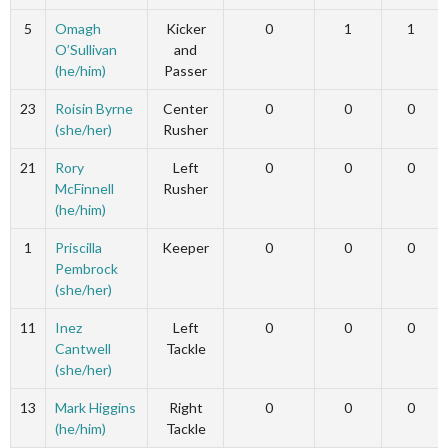
5
Omagh
Kicker
0
1
1
O’Sullivan
and
(he/him)
Passer
23
Roisin Byrne
Center
0
0
0
(she/her)
Rusher
21
Rory
Left
0
0
0
McFinnell
Rusher
(he/him)
1
Priscilla
Keeper
0
0
0
Pembrock
(she/her)
11
Inez
Left
0
0
0
Cantwell
Tackle
(she/her)
13
Mark Higgins
Right
0
0
0
(he/him)
Tackle