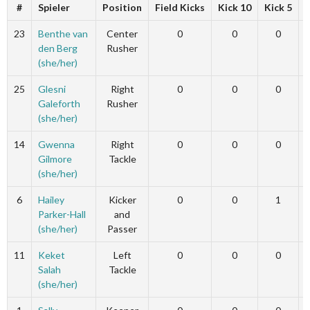
#
Spieler
Position
Field Kicks
Kick 10
Kick 5
23
Benthe van
Center
0
0
0
den Berg
Rusher
(she/her)
25
Glesni
Right
0
0
0
Galeforth
Rusher
(she/her)
14
Gwenna
Right
0
0
0
Gilmore
Tackle
(she/her)
6
Hailey
Kicker
0
0
1
Parker-Hall
and
(she/her)
Passer
11
Keket
Left
0
0
0
Salah
Tackle
(she/her)