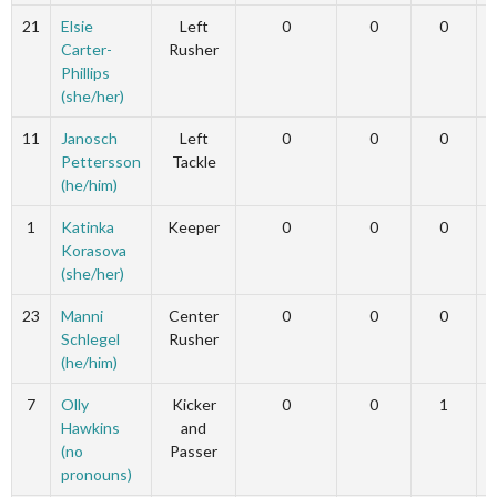
21
Elsie
Left
0
0
0
Carter-
Rusher
Phillips
(she/her)
11
Janosch
Left
0
0
0
Pettersson
Tackle
(he/him)
1
Katinka
Keeper
0
0
0
Korasova
(she/her)
23
Manni
Center
0
0
0
Schlegel
Rusher
(he/him)
7
Olly
Kicker
0
0
1
Hawkins
and
(no
Passer
pronouns)