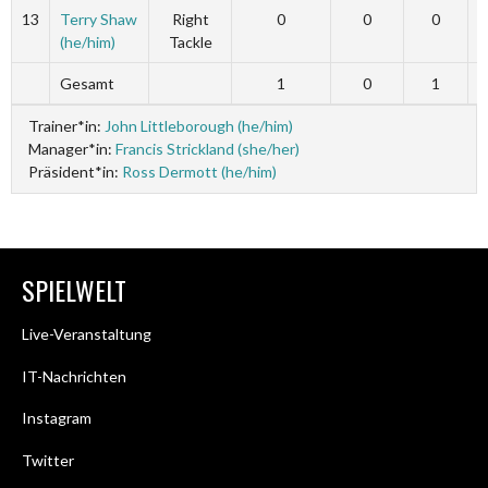
13
Terry Shaw
Right
0
0
0
(he/him)
Tackle
Gesamt
1
0
1
Trainer*in:
John Littleborough (he/him)
Manager*in:
Francis Strickland (she/her)
Präsident*in:
Ross Dermott (he/him)
SPIELWELT
Live-Veranstaltung
IT-Nachrichten
Instagram
Twitter