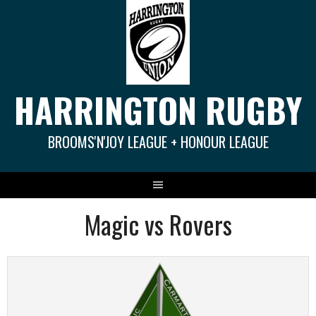
Springe
zum
Inhalt
HARRINGTON RUGBY
BROOMS'N'JOY LEAGUE + HONOUR LEAGUE
Magic vs Rovers