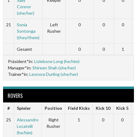
1
Sally
Keeper
0
0
0
Connor
(she/her)
21
Sonia
Left
0
0
0
Sontonga
Rusher
(they/them)
Gesamt
0
0
1
Präsident*in:
Lislebone Long (he/him)
Manager*in:
Shireen Shah (she/her)
Trainer*in:
Leonora Durling (she/her)
ROVERS
#
Spieler
Position
Field Kicks
Kick 10
Kick 5
F
25
Alessandro
Right
1
0
0
Locatelli
Rusher
(he/him)