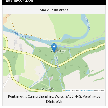
AUSTRAGUNGSORT
Maridunum Arena
Leaflet
|
Map data ©
OpenStreetMap
contributors
Pontargothi, Carmarthenshire, Wales, SA32 7NG, Vereinigtes
Königreich