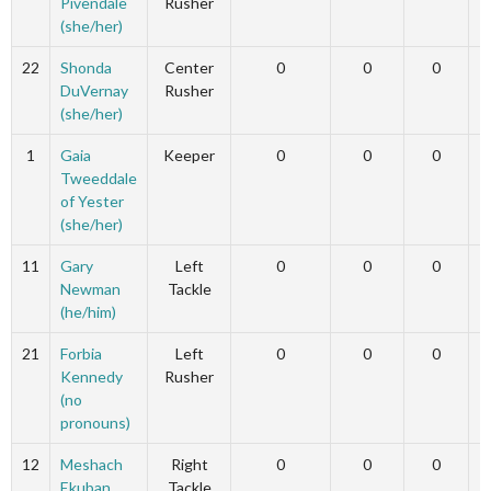
Pivendale
Rusher
(she/her)
22
Shonda
Center
0
0
0
DuVernay
Rusher
(she/her)
1
Gaia
Keeper
0
0
0
Tweeddale
of Yester
(she/her)
11
Gary
Left
0
0
0
Newman
Tackle
(he/him)
21
Forbia
Left
0
0
0
Kennedy
Rusher
(no
pronouns)
12
Meshach
Right
0
0
0
Ekuban
Tackle