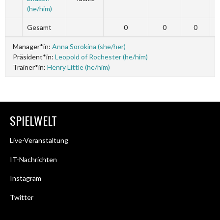
(he/him)
Gesamt
0
0
0
Manager*in:
Anna Sorokina (she/her)
Präsident*in:
Leopold of Rochester (he/him)
Trainer*in:
Henry Little (he/him)
SPIELWELT
Live-Veranstaltung
IT-Nachrichten
Instagram
Twitter