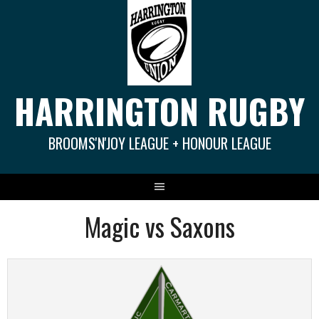
Springe
zum
Inhalt
HARRINGTON RUGBY
BROOMS'N'JOY LEAGUE + HONOUR LEAGUE
Magic vs Saxons