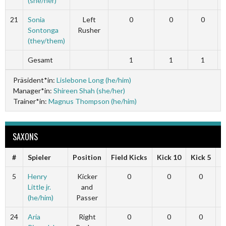
(she/her)
21
Sonia
Left
0
0
0
Sontonga
Rusher
(they/them)
Gesamt
1
1
1
Präsident*in:
Lislebone Long (he/him)
Manager*in:
Shireen Shah (she/her)
Trainer*in:
Magnus Thompson (he/him)
SAXONS
#
Spieler
Position
Field Kicks
Kick 10
Kick 5
F
5
Henry
Kicker
0
0
0
Little jr.
and
(he/him)
Passer
24
Aria
Right
0
0
0