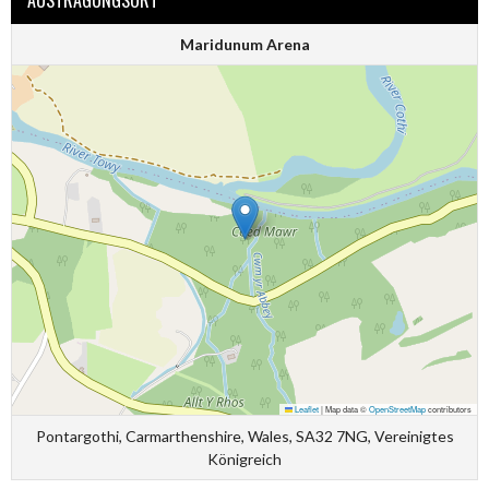
AUSTRAGUNGSORT
Maridunum Arena
Leaflet
|
Map data ©
OpenStreetMap
contributors
Pontargothi, Carmarthenshire, Wales, SA32 7NG, Vereinigtes
Königreich