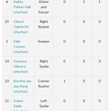
6
Hailey
Kicker
0
1
1
Parker-Hall
and
(she/her)
Passer
25
Glesni
Right
0
0
0
Galeforth
Rusher
(she/her)
1
Sally
Keeper
0
0
0
Connor
(she/her)
14
Gwenna
Right
0
0
0
Gilmore
Tackle
(she/her)
23
Benthe van
Center
1
0
0
den Berg
Rusher
(she/her)
11
Keket
Left
0
0
0
Salah
Tackle