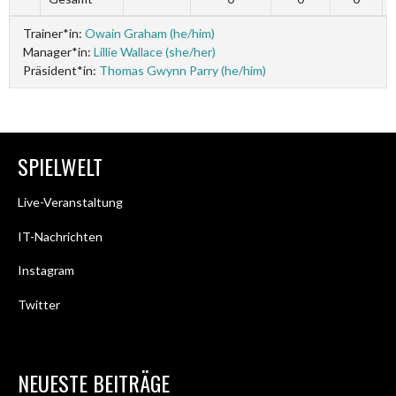
Trainer*in:
Owain Graham (he/him)
Manager*in:
Lillie Wallace (she/her)
Präsident*in:
Thomas Gwynn Parry (he/him)
SPIELWELT
Live-Veranstaltung
IT-Nachrichten
Instagram
Twitter
NEUESTE BEITRÄGE