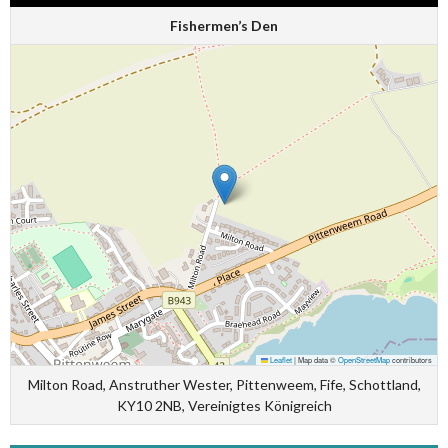
Fishermen’s Den
Leaflet
|
Map data ©
OpenStreetMap
contributors
Milton Road, Anstruther Wester, Pittenweem, Fife, Schottland,
KY10 2NB, Vereinigtes Königreich