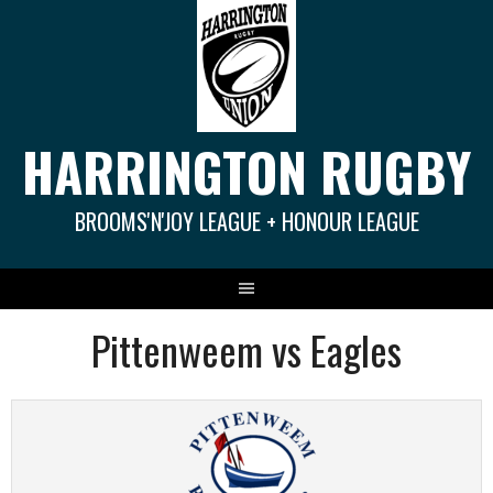
Springe
zum
Inhalt
HARRINGTON RUGBY
BROOMS'N'JOY LEAGUE + HONOUR LEAGUE
Pittenweem vs Eagles