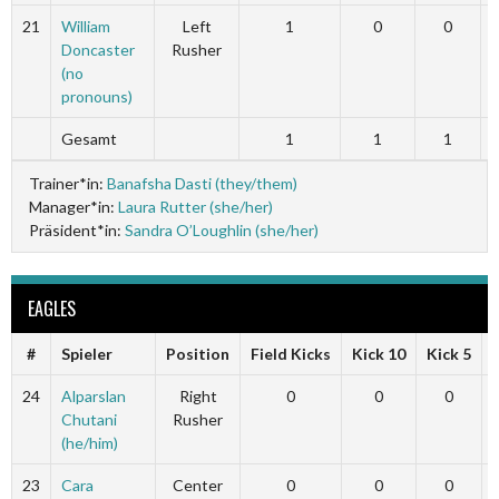
21
William
Left
1
0
0
Doncaster
Rusher
(no
pronouns)
Gesamt
1
1
1
Trainer*in:
Banafsha Dasti (they/them)
Manager*in:
Laura Rutter (she/her)
Präsident*in:
Sandra O’Loughlin (she/her)
EAGLES
#
Spieler
Position
Field Kicks
Kick 10
Kick 5
24
Alparslan
Right
0
0
0
Chutani
Rusher
(he/him)
23
Cara
Center
0
0
0