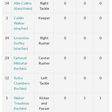
14
Allie Collins
Right
0
0
0
(they/them)
Tackle
2
Caitlin
Keeper
0
0
0
Walker
(she/her)
24
Ernestine
Right
0
0
0
Duffey
Rusher
(she/her)
23
Farhoud
Center
0
0
0
Mirbahar
Rusher
(he/him)
12
Rufus
Left
0
0
0
Chambers
Tackle
(he/him)
5
Walter
Kicker
0
1
1
Treadway
and
(he/him)
Passer