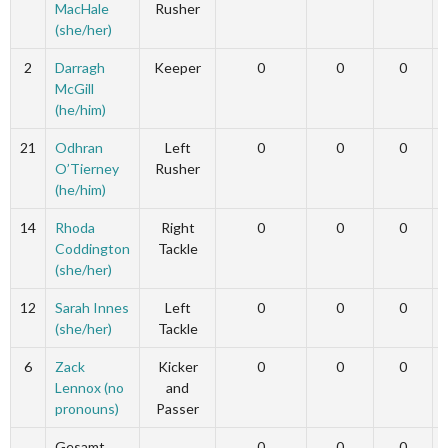
MacHale
Rusher
(she/her)
2
Darragh
Keeper
0
0
0
McGill
(he/him)
21
Odhran
Left
0
0
0
O’Tierney
Rusher
(he/him)
14
Rhoda
Right
0
0
0
Coddington
Tackle
(she/her)
12
Sarah Innes
Left
0
0
0
(she/her)
Tackle
6
Zack
Kicker
0
0
0
Lennox (no
and
pronouns)
Passer
Gesamt
0
0
0