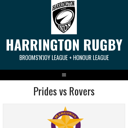
Springe
zum
Inhalt
HARRINGTON RUGBY
BROOMS'N'JOY LEAGUE + HONOUR LEAGUE
Prides vs Rovers