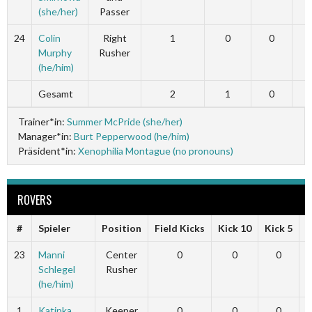
(she/her)
Passer
24
Colin
Right
1
0
0
Murphy
Rusher
(he/him)
Gesamt
2
1
0
Trainer*in:
Summer McPride (she/her)
Manager*in:
Burt Pepperwood (he/him)
Präsident*in:
Xenophilia Montague (no pronouns)
ROVERS
#
Spieler
Position
Field Kicks
Kick 10
Kick 5
F
23
Manni
Center
0
0
0
Schlegel
Rusher
(he/him)
1
Katinka
Keeper
0
0
0