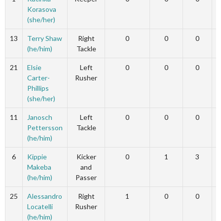
Korasova
(she/her)
13
Terry Shaw
Right
0
0
0
(he/him)
Tackle
21
Elsie
Left
0
0
0
Carter-
Rusher
Phillips
(she/her)
11
Janosch
Left
0
0
0
Pettersson
Tackle
(he/him)
6
Kippie
Kicker
0
1
3
Makeba
and
(he/him)
Passer
25
Alessandro
Right
1
0
0
Locatelli
Rusher
(he/him)