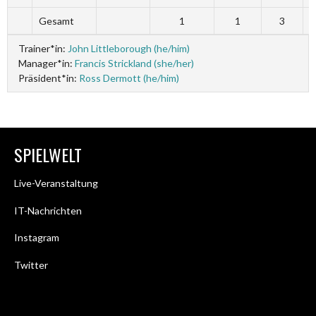
Gesamt
1
1
3
Trainer*in:
John Littleborough (he/him)
Manager*in:
Francis Strickland (she/her)
Präsident*in:
Ross Dermott (he/him)
SPIELWELT
Live-Veranstaltung
IT-Nachrichten
Instagram
Twitter