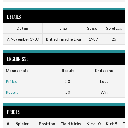
DETAILS
Datum
Liga
Saison
Spieltag
7. November 1987
Britisch-irische Liga
1987
25
ERGEBNISSE
Mannschaft
Result
Endstand
Prides
30
Loss
Rovers
50
Win
PRIDES
#
Spieler
Position
Field Kicks
Kick 10
Kick 5
Fi