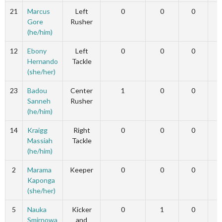
21
Marcus
Left
0
0
0
Gore
Rusher
(he/him)
12
Ebony
Left
0
0
0
Hernando
Tackle
(she/her)
23
Badou
Center
1
0
0
Sanneh
Rusher
(he/him)
14
Kraigg
Right
0
0
0
Massiah
Tackle
(he/him)
2
Marama
Keeper
0
0
0
Kaponga
(she/her)
5
Nauka
Kicker
0
1
0
Smirnowa
and