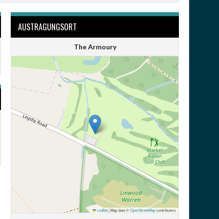
AUSTRAGUNGSORT
The Armoury
Leaflet
|
Map data ©
OpenStreetMap
contributors