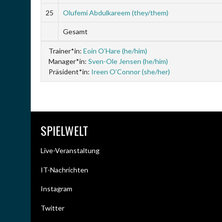
25
Olufemi Abdulkareem (they/them)
Gesamt
Trainer*in:
Eoin O’Hare (he/him)
Manager*in:
Sven-Ole Jensen (he/him)
Präsident*in:
Ireen O’Connor (she/her)
SPIELWELT
Live-Veranstaltung
IT-Nachrichten
Instagram
Twitter