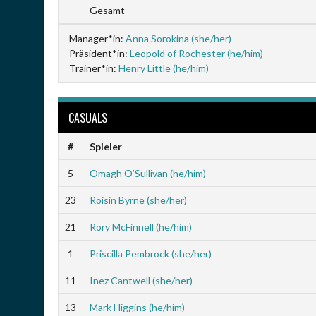
Gesamt
Manager*in:
Anna Sorokina (she/her)
Präsident*in:
Leopold of Rochester (he/him)
Trainer*in:
Henry Little (he/him)
CASUALS
#
Spieler
5
Omagh O’Sullivan (he/him)
23
Roisin Byrne (she/her)
21
Rory McFinnell (he/him)
1
Priscilla Pembrock (she/her)
11
Inez Cantwell (she/her)
13
Mark Higgins (he/him)