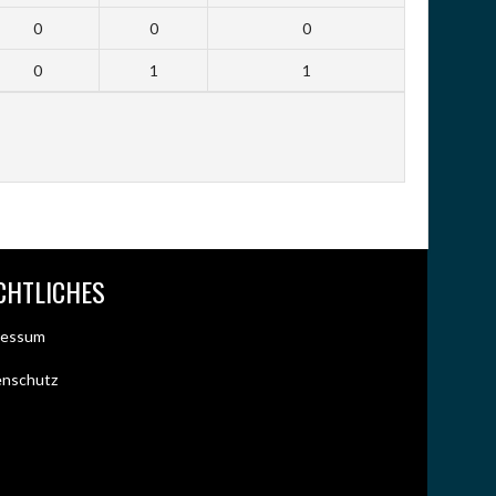
0
0
0
0
1
1
CHTLICHES
ressum
enschutz