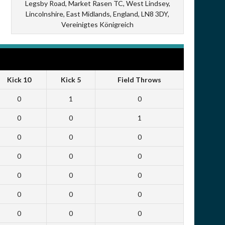
Legsby Road, Market Rasen TC, West Lindsey,
Lincolnshire, East Midlands, England, LN8 3DY,
Vereinigtes Königreich
Kick 10
Kick 5
Field Throws
0
1
0
0
0
1
0
0
0
0
0
0
0
0
0
0
0
0
0
0
0