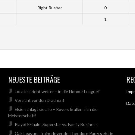
Right Rusher
0
1
NEUESTE BEITRÄGE
RE
Locatelli zieht weiter – in die Honour League?
Imp
Vorsicht vor den Drachen!
Dat
Elsie schlägt sie alle – Rovers krallen sich die
Meisterschaft!
Playoff-Finale: Superstar vs. Family Business
Oak League: Trainerlegende Theodore Parry geht in