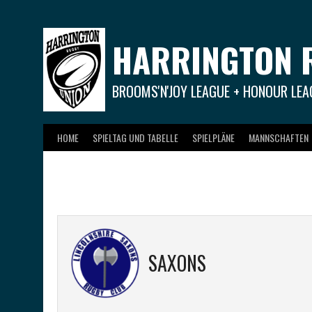
Springe
zum
Inhalt
HARRINGTON 
BROOMS'N'JOY LEAGUE + HONOUR LEA
HOME
SPIELTAG UND TABELLE
SPIELPLÄNE
MANNSCHAFTEN
SAXONS