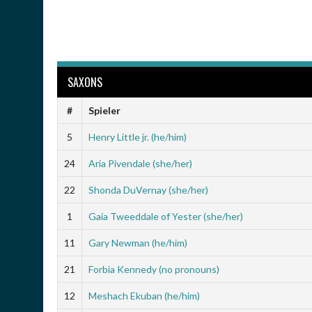
SAXONS
#
Spieler
5
Henry Little jr. (he/him)
24
Aria Pivendale (she/her)
22
Shonda DuVernay (she/her)
1
Gaia Tweeddale of Yester (she/her)
11
Gary Newman (he/him)
21
Forbia Kennedy (no pronouns)
12
Meshach Ekuban (he/him)