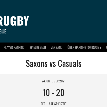
RUGBY
GUE
PLAYER RANKING
SPIELREGELN
VERBAND
ÜBER HARRINGTON RUGBY
Saxons vs Casuals
24. OKTOBER 2021
10
-
20
REGULÄRE SPIELZEIT