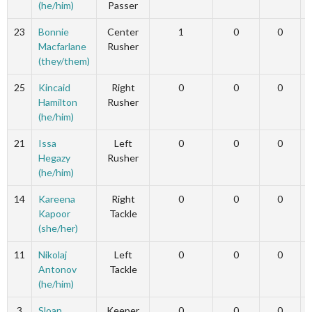
(he/him)
Passer
23
Bonnie
Center
1
0
0
Macfarlane
Rusher
(they/them)
25
Kincaid
Right
0
0
0
Hamilton
Rusher
(he/him)
21
Issa
Left
0
0
0
Hegazy
Rusher
(he/him)
14
Kareena
Right
0
0
0
Kapoor
Tackle
(she/her)
11
Nikolaj
Left
0
0
0
Antonov
Tackle
(he/him)
3
Sloan
Keeper
0
0
0