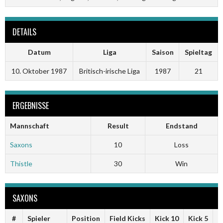
DETAILS
Datum
Liga
Saison
Spieltag
10. Oktober 1987
Britisch-irische Liga
1987
21
ERGEBNISSE
Mannschaft
Result
Endstand
Saxons
10
Loss
Thistle
30
Win
SAXONS
#
Spieler
Position
Field Kicks
Kick 10
Kick 5
F