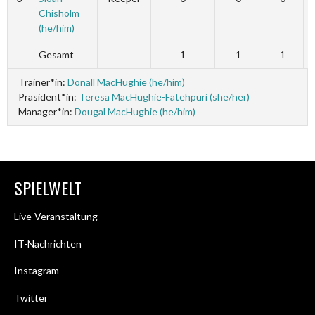
Chisholm
(he/him)
Gesamt
1
1
1
Trainer*in:
Donall MacHughie (he/him)
Präsident*in:
Teresa MacHughie-Fatehpuri (she/her)
Manager*in:
Dougal MacHughie (he/him)
SPIELWELT
Live-Veranstaltung
IT-Nachrichten
Instagram
Twitter