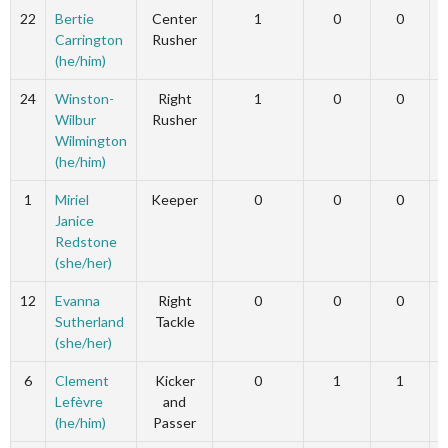
22
Bertie
Center
1
0
0
Carrington
Rusher
(he/him)
24
Winston-
Right
1
0
0
Wilbur
Rusher
Wilmington
(he/him)
1
Miriel
Keeper
0
0
0
Janice
Redstone
(she/her)
12
Evanna
Right
0
0
0
Sutherland
Tackle
(she/her)
6
Clement
Kicker
0
1
1
Lefèvre
and
(he/him)
Passer