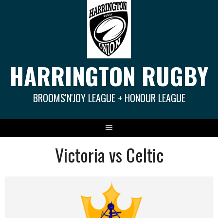
Springe
zum
Inhalt
HARRINGTON RUGBY
BROOMS'N'JOY LEAGUE + HONOUR LEAGUE
Victoria vs Celtic