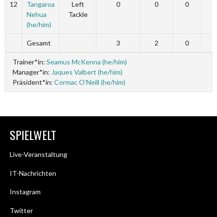
12
Tangaroa
Left
0
0
0
Nehua
Tackle
(he/him)
Gesamt
3
2
0
Trainer*in:
Seamus McKenna (he/him)
Manager*in:
Jaques Valbert (he/him)
Präsident*in:
Cormac O’Neill (he/him)
SPIELWELT
Live-Veranstaltung
IT-Nachrichten
Instagram
Twitter