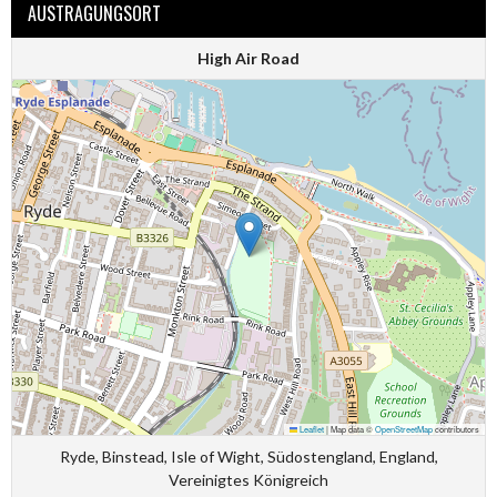
AUSTRAGUNGSORT
High Air Road
Leaflet
|
Map data ©
OpenStreetMap
contributors
Ryde, Binstead, Isle of Wight, Südostengland, England,
Vereinigtes Königreich