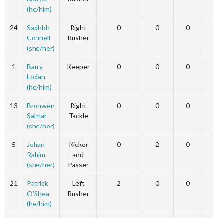
(he/him)
24
Sadhbh
Right
0
0
0
Connell
Rusher
(she/her)
1
Barry
Keeper
0
0
0
Lodan
(he/him)
13
Bronwen
Right
0
0
0
Salmar
Tackle
(she/her)
5
Jehan
Kicker
0
2
0
Rahim
and
(she/her)
Passer
21
Patrick
Left
2
0
0
O’Shea
Rusher
(he/him)