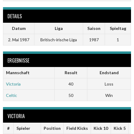
DETAILS
Datum
Liga
Saison
Spieltag
2. Mai 1987
Britisch-irische Liga
1987
1
ERGEBNISSE
Mannschaft
Result
Endstand
Victoria
40
Loss
Celtic
50
Win
VICTORIA
#
Spieler
Position
Field Kicks
Kick 10
Kick 5
F