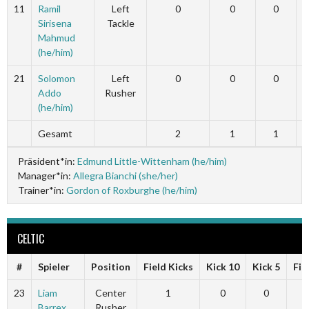
11
Ramil
Left
0
0
0
Sirisena
Tackle
Mahmud
(he/him)
21
Solomon
Left
0
0
0
Addo
Rusher
(he/him)
Gesamt
2
1
1
Präsident*in:
Edmund Little-Wittenham (he/him)
Manager*in:
Allegra Bianchi (she/her)
Trainer*in:
Gordon of Roxburghe (he/him)
CELTIC
#
Spieler
Position
Field Kicks
Kick 10
Kick 5
Fie
23
Liam
Center
1
0
0
Barrex
Rusher