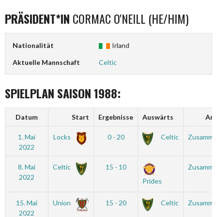
PRÄSIDENT*IN
CORMAC O'NEILL (HE/HIM)
Nationalität
Irland
Aktuelle Mannschaft
Celtic
SPIELPLAN SAISON 1988:
Datum
Start
Ergebnisse
Auswärts
Art
1. Mai
Locks
0 - 20
Celtic
Zusamme
2022
8. Mai
Celtic
15 - 10
Zusamme
2022
Prides
15. Mai
Union
15 - 20
Celtic
Zusamme
2022