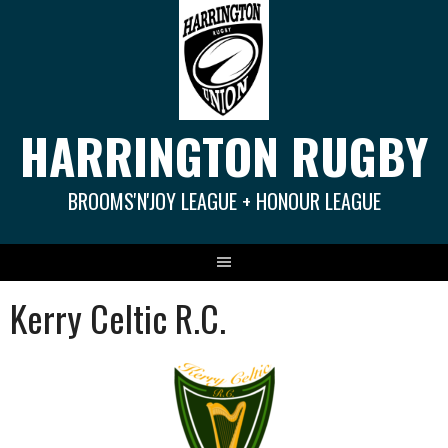
Springe
zum
Inhalt
HARRINGTON RUGBY
BROOMS'N'JOY LEAGUE + HONOUR LEAGUE
Kerry Celtic R.C.