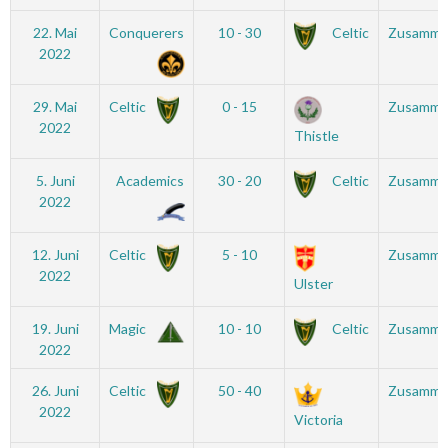
22. Mai
Conquerers
10 - 30
Celtic
Zusamme
2022
29. Mai
Celtic
0 - 15
Zusamme
2022
Thistle
5. Juni
Academics
30 - 20
Celtic
Zusamme
2022
12. Juni
Celtic
5 - 10
Zusamme
2022
Ulster
19. Juni
Magic
10 - 10
Celtic
Zusamme
2022
26. Juni
Celtic
50 - 40
Zusamme
2022
Victoria