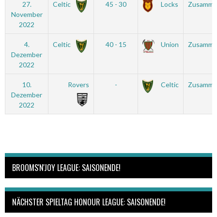
27.
Celtic
45 - 30
Locks
Zusamme
November
2022
4.
Celtic
40 - 15
Union
Zusamme
Dezember
2022
10.
Rovers
-
Celtic
Zusamme
Dezember
2022
BROOMS'N'JOY LEAGUE: SAISONENDE!
NÄCHSTER SPIELTAG HONOUR LEAGUE: SAISONENDE!