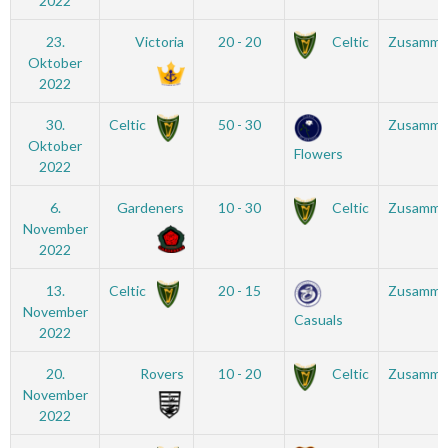
2022
23.
Victoria
20 - 20
Celtic
Zusamme
Oktober
2022
30.
Celtic
50 - 30
Zusamme
Oktober
Flowers
2022
6.
Gardeners
10 - 30
Celtic
Zusamme
November
2022
13.
Celtic
20 - 15
Zusamme
November
Casuals
2022
20.
Rovers
10 - 20
Celtic
Zusamme
November
2022