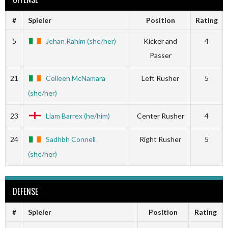
#
Spieler
Position
Rating
5
Jehan Rahim (she/her)
Kicker and
4
Passer
21
Colleen McNamara
Left Rusher
5
(she/her)
23
Liam Barrex (he/him)
Center Rusher
4
24
Sadhbh Connell
Right Rusher
5
(she/her)
DEFENSE
#
Spieler
Position
Rating