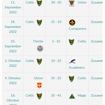
11.
Celtic
30 - 20
Union
Zusamme
September
2022
18.
Celtic
25 - 10
Zusamme
September
Conquerers
2022
25.
Thistle
5 - 35
Celtic
Zusamme
September
2022
2. Oktober
Celtic
10 - 25
Zusamme
2022
Academics
9. Oktober
Ulster
35 - 25
Celtic
Zusamme
2022
16.
Celtic
35 - 45
Magic
Zusamme
Oktober