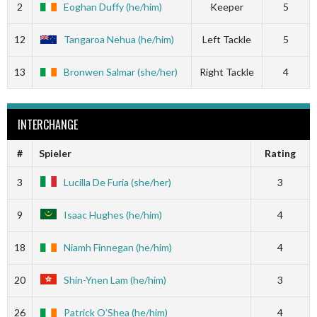
2
Eoghan Duffy (he/him)
Keeper
5
12
Tangaroa Nehua (he/him)
Left Tackle
5
13
Bronwen Salmar (she/her)
Right Tackle
4
INTERCHANGE
#
Spieler
Rating
3
Lucilla De Furia (she/her)
3
9
Isaac Hughes (he/him)
4
18
Niamh Finnegan (he/him)
4
20
Shin-Ynen Lam (he/him)
3
26
Patrick O’Shea (he/him)
4