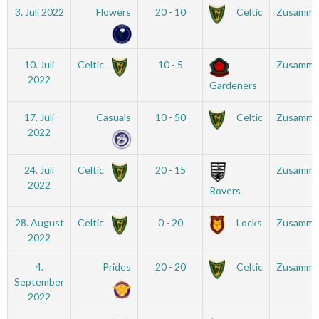
3. Juli 2022
Flowers
20 - 10
Celtic
Zusamme
10. Juli
Celtic
10 - 5
Zusamme
2022
Gardeners
17. Juli
Casuals
10 - 50
Celtic
Zusamme
2022
24. Juli
Celtic
20 - 15
Zusamme
2022
Rovers
28. August
Celtic
0 - 20
Locks
Zusamme
2022
4.
Prides
20 - 20
Celtic
Zusamme
September
2022