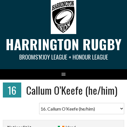
Springe
zum
Inhalt
HARRINGTON RUGBY
BROOMS'N'JOY LEAGUE + HONOUR LEAGUE
16
Callum O’Keefe (he/him)