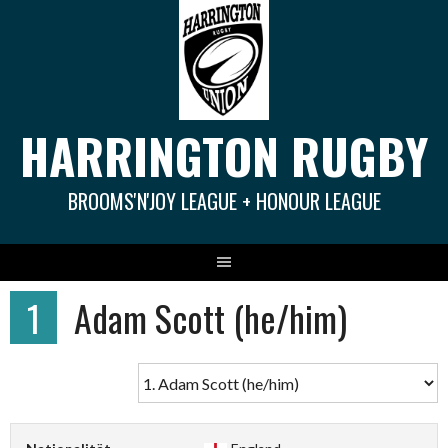
Springe
zum
Inhalt
HARRINGTON RUGBY
BROOMS'N'JOY LEAGUE + HONOUR LEAGUE
1
Adam Scott (he/him)