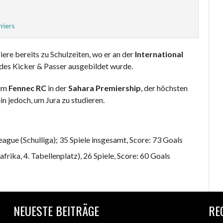
riers
re bereits zu Schulzeiten, wo er an der
International
 des Kicker & Passer ausgebildet wurde.
eim
Fennec RC
in der
Sahara Premiership
, der höchsten
n jedoch, um Jura zu studieren.
eague (Schulliga); 35 Spiele insgesamt, Score: 73 Goals
frika, 4. Tabellenplatz), 26 Spiele, Score: 60 Goals
NEUESTE BEITRÄGE
RE