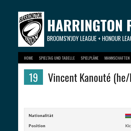
Springe
zum
Inhalt
HARRINGTON 
BROOMS'N'JOY LEAGUE + HONOUR LEA
HOME
SPIELTAG UND TABELLE
SPIELPLÄNE
MANNSCHAFTEN
19
Vincent Kanouté (he/
Nationalität
Position
Kic